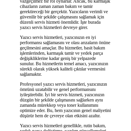
vazgeçilmez bir rol oynarlar. Ancak, bu karmaşık
cihazların zaman zaman bakım ve tamir
gerektireceği bir gerçektir. Yazıcıların verimli ve
güvenilir bir şekilde çalışmasını sağlamak için
düzenli servis hizmeti önemlidir. İşte burada
yazıcı servis hizmetleri devreye girer.
Yazıcı servis hizmetleri, yazıcınızın en iyi
performansı sağlamasını ve olası arızaların önüne
geçilmesini amaçlar. Bu hizmetler, basit bakım
işlemlerinden, karmaşık tamir ve yedek parça
değişikliklerine kadar geniş bir yelpazede
sunulur. Bu hizmetlerin temel amacı, yazıcınızın
sürekli olarak yüksek kaliteli çıktılar vermesini
sağlamaktır.
Profesyonel yazıcı servis hizmetleri, yazıcınızın
ömrünü uzatabilir ve genel performansını
iyileştirebilir. İyi bir servis hizmeti, yazıcınızın
düzgün bir şekilde çalışmasını sağlarken aynı
zamanda mürekkep veya toner kullanımını
optimize eder. Bu, hem yazıcının genel maliyetini
düşürür hem de çevreye olan etkisini azaltır.
Yazıcı servis hizmetleri genellikle, rutin bakım,
yedek parça değiştirme, yazılım güncellemeleri