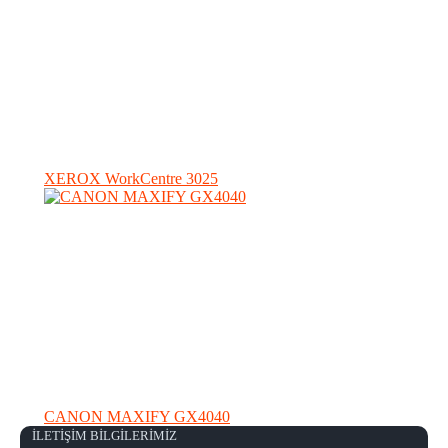
XEROX WorkCentre 3025
CANON MAXIFY GX4040
İLETİŞİM BİLGİLERİMİZ