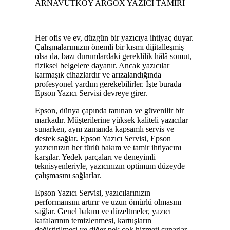
ARNAVUTKÖY ARGOX YAZICI TAMİRİ
Her ofis ve ev, düzgün bir yazıcıya ihtiyaç duyar.
Çalışmalarımızın önemli bir kısmı dijitalleşmiş
olsa da, bazı durumlardaki gereklilik hâlâ somut,
fiziksel belgelere dayanır. Ancak yazıcılar
karmaşık cihazlardır ve arızalandığında
profesyonel yardım gerekebilirler. İşte burada
Epson Yazıcı Servisi devreye girer.
Epson, dünya çapında tanınan ve güvenilir bir
markadır. Müşterilerine yüksek kaliteli yazıcılar
sunarken, aynı zamanda kapsamlı servis ve
destek sağlar. Epson Yazıcı Servisi, Epson
yazıcınızın her türlü bakım ve tamir ihtiyacını
karşılar. Yedek parçaları ve deneyimli
teknisyenleriyle, yazıcınızın optimum düzeyde
çalışmasını sağlarlar.
Epson Yazıcı Servisi, yazıcılarınızın
performansını artırır ve uzun ömürlü olmasını
sağlar. Genel bakım ve düzeltmeler, yazıcı
kafalarının temizlenmesi, kartuşların
değiştirilmesi ve diğer pek çok hizmeti sunarlar.