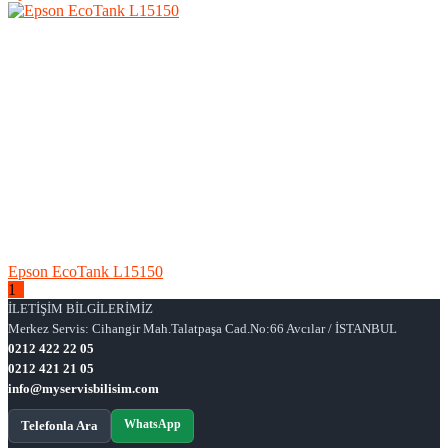
Epson EcoTank L15150
1
2
İLETİŞİM BİLGİLERİMİZ
Merkez Servis: Cihangir Mah.Talatpaşa Cad.No:66 Avcılar / İSTANBUL
0212 422 22 05
0212 421 21 05
info@myservisbilisim.com
WhatsApp
Telefonla Ara