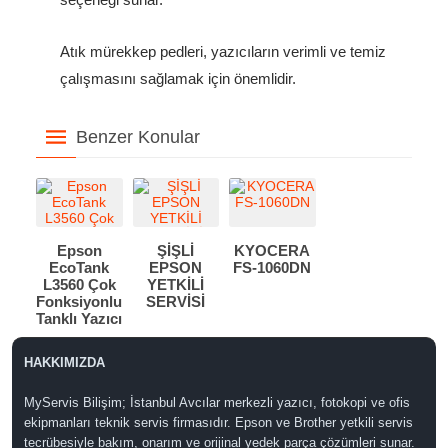
Atık mürekkep pedleri, yazıcıların verimli ve temiz
çalışmasını sağlamak için önemlidir.
Benzer Konular
Epson
ŞİŞLİ
KYOCERA
EcoTank
EPSON
FS-1060DN
L3560 Çok
YETKİLİ
Fonksiyonlu
SERVİSİ
Tanklı Yazıcı
HAKKIMIZDA
MyServis Bilişim; İstanbul Avcılar merkezli yazıcı, fotokopi ve ofis
ekipmanları teknik servis firmasıdır. Epson ve Brother yetkili servis
tecrübesiyle bakım, onarım ve orijinal yedek parça çözümleri sunar.