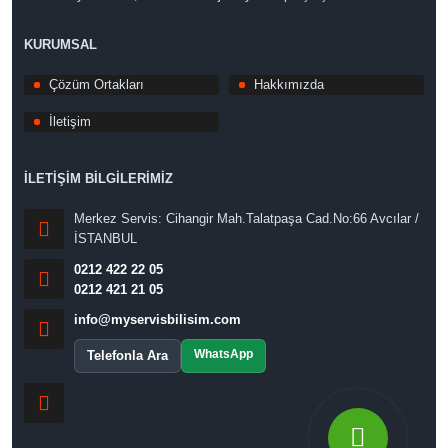
KURUMSAL
Çözüm Ortakları
Hakkımızda
İletişim
İLETİŞİM BİLGİLERİMİZ
Merkez Servis: Cihangir Mah.Talatpaşa Cad.No:66 Avcılar /
İSTANBUL
0212 422 22 05
0212 421 21 05
info@myservisbilisim.com
WhatsApp
Telefonla Ara