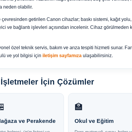
 neden olabilir.
 çevresinden getirilen Canon cihazlar; baskı sistemi, kağıt yo
ici ve bağlantı işlevleri açısından incelenir. Cihaz görülmeden k
onel özel teknik servis, bakım ve arıza tespiti hizmeti sunar. Fark
lü ve yol bilgisi için
iletişim sayfamıza
ulaşabilirsiniz.
İşletmeler İçin Çözümler
🏪
🏫
ağaza ve Perakende
Okul ve Eğitim
tış belgesi, ürün listesi ve
Ders materyali, sınav, belge 