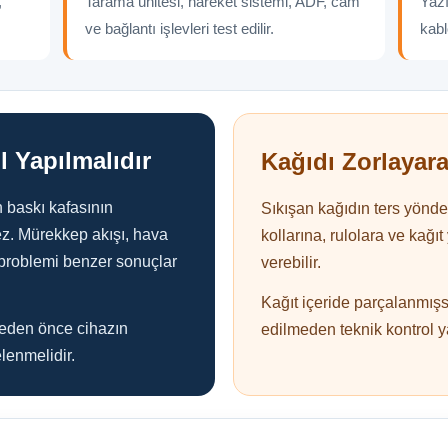
,
Tarama ünitesi, hareket sistemi, ADF, cam
Yazı
ve bağlantı işlevleri test edilir.
kabl
l Yapılmalıdır
Kağıdı Zorlayar
n baskı kafasının
Sıkışan kağıdın ters yönde
ez. Mürekkep akışı, hava
kollarına, rulolara ve kağ
problemi benzer sonuçlar
verebilir.
Kağıt içeride parçalanmış
lmeden önce cihazın
edilmeden teknik kontrol ya
lenmelidir.