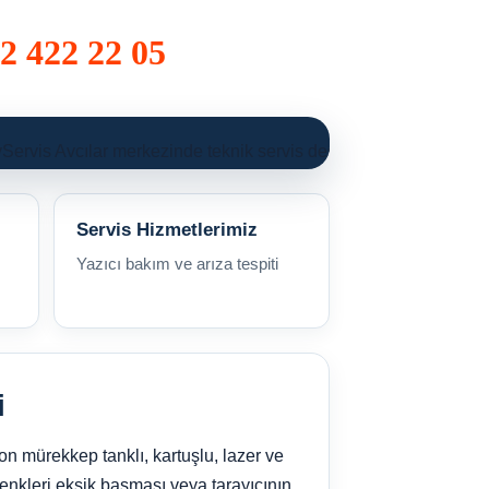
2 422 22 05
Servis Avcılar merkezinde teknik servis desteği.
Servis Hizmetlerimiz
Yazıcı bakım ve arıza tespiti
i
n mürekkep tanklı, kartuşlu, lazer ve
renkleri eksik basması veya tarayıcının