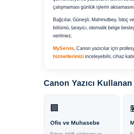
çalışmaması günlük işlerin aksamasına
Bağcılar, Güneşli, Mahmutbey, İstoç ve
bölümü, tarayıcı, otomatik belge besley
verilmez.
MyServis
, Canon yazıcılar için profesy
hizmetlerimizi
inceleyebilir, cihaz kabu
Canon Yazıcı Kullanan 
🏢
Ofis ve Muhasebe
M
Fatura, teklif, sözleşme ve
Sa