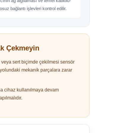
cının ağ algılaması ve temel kablolu-
osuz bağlantı işlevleri kontrol edilir.
ak Çekmeyin
 veya sert biçimde çekilmesi sensör
ıt yolundaki mekanik parçalara zarar
sa cihaz kullanılmaya devam
pılmalıdır.