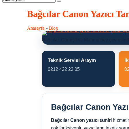
Bağcılar Canon Yazıcı Tam
Anasayfa
»
Blog
Bağcılar, Güneşli ve Mahmutbey çevresindek
Teknik Servisi Arayın
İk
0212 422 22 05
0
Bağcılar Canon Yazı
Bağcılar Canon yazıcı tamiri
hizmetim
çok fonksiyonlu yazıcıların teknik soru