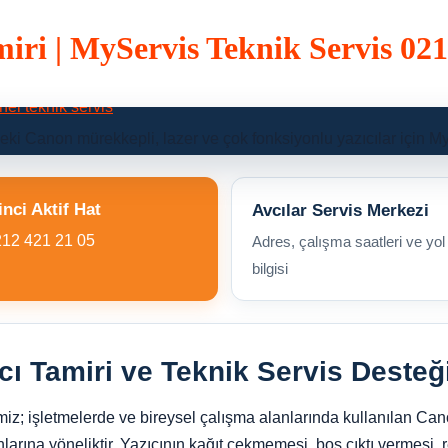
iri | MyServis Teknik Servis 021
i Canon mürekkepli, lazer ve çok fonksiyonlu yazıcılar için My
inci Aktif Hat
Avcılar Servis Merkezi
212 421 21 05
Adres, çalışma saatleri ve yol
bilgisi
cı Tamiri ve Teknik Servis Desteğ
iz; işletmelerde ve bireysel çalışma alanlarında kullanılan Cano
nlarına yöneliktir. Yazıcının kağıt çekmemesi, boş çıktı vermesi, 