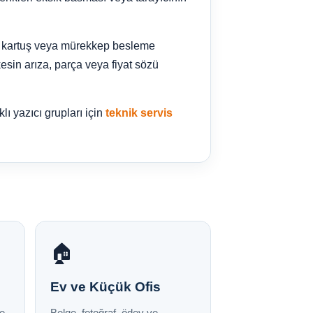
lu, kartuş veya mürekkep besleme
esin arıza, parça veya fiyat sözü
lı yazıcı grupları için
teknik servis
🏠
Ev ve Küçük Ofis
ve
Belge, fotoğraf, ödev ve