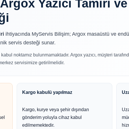
 Argox Yazıcı Tamiri ve
ği
ri
ihtiyacında MyServis Bilişim; Argox masaüstü ve endüs
nik servis desteği sunar.
kabul noktamız bulunmamaktadır. Argox yazıcı, müşteri tarafın
rkez servisimize getirilmelidir.
Kargo kabulü yapılmaz
Uza
Kargo, kurye veya şehir dışından
Uza
sel
gönderim yoluyla cihaz kabul
müd
edilmemektedir.
hiz