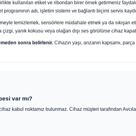
ikte kullanılan etiket ve ribondan birer örnek getirmeniz faydalıd
 programının adı, işletim sistemi ve bağlantı biçimi servis kaydın
emeyle temizlemek, sensörlere müdahale etmek ya da sıkışan e
 çizgi, yanık kokusu veya olağan dışı ses görülürse cihaz kapatı
emeden sonra belirlenir.
Cihazın yaşı, arızanın kapsamı, parça i
besi var mı?
cihaz kabul noktamız bulunmaz. Cihaz müşteri tarafından Avcıla