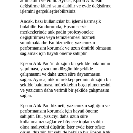
adım adım verebilir. Ayrıca, Epson Atık Pad
değiştirme kitleri satın alabilir ve evde değiştirme
işlemini gerçekleştirebilirsiniz.
Ancak, bazı kullanıcılar bu işlemi karmaşık
bulabilir. Bu durumda, Epson servis
merkezlerinde atık padin profesyonelce
değiştirilmesi veya temizlenmesi hizmeti
sunulmaktadır. Bu hizmetler, yazıcınızın
performansını korumak ve uzun ömürlü olmasını
sağlamak için hayati öneme sahiptir.
Epson Atık Pad’in düzgün bir şekilde bakımının
yapılması, yazıcının düzgün bir şekilde
çalışmasını ve daha uzun süre dayanmasını
sağlar. Ayrıca, atık mürekkep pedinin düzgün bir
şekilde bakılması, mürekkebin boşa gitmemesini
ve yazıcının daha verimli bir şekilde çalışmasını
sağlar.
Epson Atık Pad hizmeti, yazıcınızın sağlığını ve
performansını korumak için hayati öneme
sahiptir. Bu, yazıcıyı daha uzun süre
kullanmanızı sağlar ve böylece toplam sahip
olma maliyetini düşürür. İster evde ister ofiste
olsun, düzgün bir şekilde bakılan bir Epson Atık