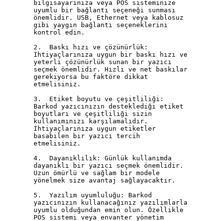
bilgisayarınıza veya POS sisteminize 
uyumlu bir bağlantı seçeneği sunması 
önemlidir. USB, Ethernet veya kablosuz 
gibi yaygın bağlantı seçeneklerini 
kontrol edin.

2.  Baskı hızı ve çözünürlük: 
İhtiyaçlarınıza uygun bir baskı hızı ve 
yeterli çözünürlük sunan bir yazıcı 
seçmek önemlidir. Hızlı ve net baskılar 
gerekiyorsa bu faktöre dikkat 
etmelisiniz.

3.  Etiket boyutu ve çeşitliliği: 
Barkod yazıcınızın desteklediği etiket 
boyutları ve çeşitliliği sizin 
kullanımınızı karşılamalıdır. 
İhtiyaçlarınıza uygun etiketler 
basabilen bir yazıcı tercih 
etmelisiniz.

4.  Dayanıklılık: Günlük kullanımda 
dayanıklı bir yazıcı seçmek önemlidir. 
Uzun ömürlü ve sağlam bir modele 
yönelmek size avantaj sağlayacaktır.

5.  Yazılım uyumluluğu: Barkod 
yazıcınızın kullanacağınız yazılımlarla 
uyumlu olduğundan emin olun. Özellikle 
POS sistemi veya envanter yönetim 