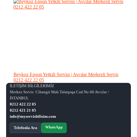
Beykoz Epson Yetkili Servisi | Avcılar Merkezli Servis
0212 422 22 05
İLETİŞİM BİLGİLERİMİZ
Merkez Servis: Cihangir Mah.Talatpaşa Cad.No:66 Avcılar /
İSTANBUL
0212 422 22 05
0212 421 21 05
info@myservisbilisim.com
WhatsApp
Telefonla Ara