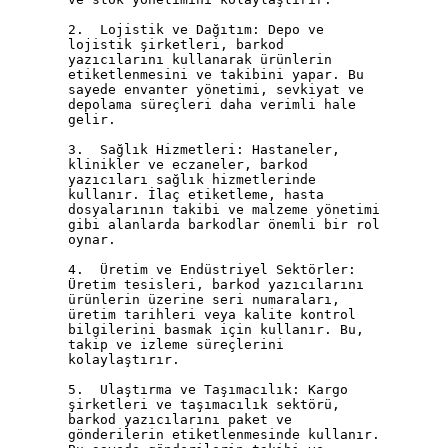
2.  Lojistik ve Dağıtım: Depo ve 
lojistik şirketleri, barkod 
yazıcılarını kullanarak ürünlerin 
etiketlenmesini ve takibini yapar. Bu 
sayede envanter yönetimi, sevkiyat ve 
depolama süreçleri daha verimli hale 
gelir.

3.  Sağlık Hizmetleri: Hastaneler, 
klinikler ve eczaneler, barkod 
yazıcıları sağlık hizmetlerinde 
kullanır. İlaç etiketleme, hasta 
dosyalarının takibi ve malzeme yönetimi 
gibi alanlarda barkodlar önemli bir rol 
oynar.

4.  Üretim ve Endüstriyel Sektörler: 
Üretim tesisleri, barkod yazıcılarını 
ürünlerin üzerine seri numaraları, 
üretim tarihleri veya kalite kontrol 
bilgilerini basmak için kullanır. Bu, 
takip ve izleme süreçlerini 
kolaylaştırır.

5.  Ulaştırma ve Taşımacılık: Kargo 
şirketleri ve taşımacılık sektörü, 
barkod yazıcılarını paket ve 
gönderilerin etiketlenmesinde kullanır. 