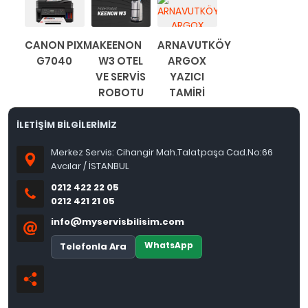
CANON PIXMA
KEENON
ARNAVUTKÖY
G7040
W3 OTEL
ARGOX
VE SERVİS
YAZICI
ROBOTU
TAMİRİ
İLETİŞİM BİLGİLERİMİZ
Merkez Servis: Cihangir Mah.Talatpaşa Cad.No:66
Avcılar / İSTANBUL
0212 422 22 05
0212 421 21 05
info@myservisbilisim.com
WhatsApp
Telefonla Ara