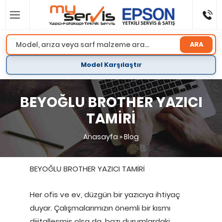
ARA
Model Karşılaştır
BEYOĞLU BROTHER YAZICI
TAMİRİ
Anasayfa
»
Blog
BEYOĞLU BROTHER YAZICI TAMİRİ
Her ofis ve ev, düzgün bir yazıcıya ihtiyaç
duyar. Çalışmalarımızın önemli bir kısmı
dijitalleşmiş olsa da, bazı durumlardaki