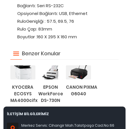
Bağlantı: Seri RS-232C
Opsiyonel Bağlantı: USB, Ethernet
RuloGenişliği : 57.5, 69.5, 76
Rulo Çap: 83mm
Boyutlar :160 X 295 X 160 mm
Benzer Konular
KYOCERA
EPSON
CANON PIXMA
ECOSYS
WorkForce
G6040
MA4000cifx
DS-730N
İLETİŞİM BİLGİLERİMİZ
Merkez Servis: Cihangir Mah.Talatpaşa Cad.No:66