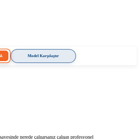
Model Karşılaştır
A
 sayesinde nerede çalışırsanız çalışın profesyonel