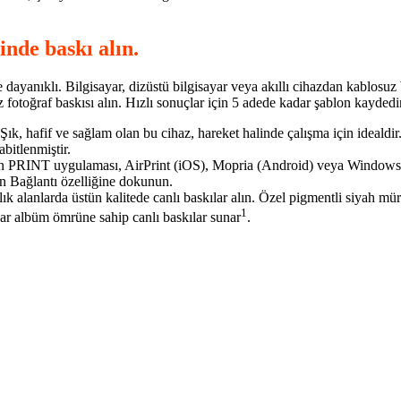
inde baskı alın.
dayanıklı. Bilgisayar, dizüstü bilgisayar veya akıllı cihazdan kablosuz b
fotoğraf baskısı alın. Hızlı sonuçlar için 5 adede kadar şablon kaydedin
inŞık, hafif ve sağlam olan bu cihaz, hareket halinde çalışma için ideald
abitlenmiştir.
 PRINT uygulaması, AirPrint (iOS), Mopria (Android) veya Windows 10
 Bağlantı özelliğine dokunun.
k alanlarda üstün kalitede canlı baskılar alın. Özel pigmentli siyah mü
1
dar albüm ömrüne sahip canlı baskılar sunar
.