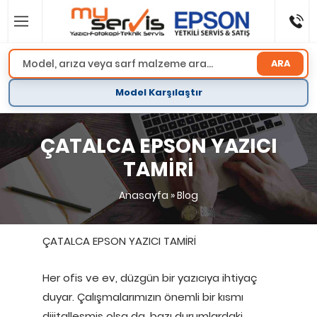
ARA
Model Karşılaştır
ÇATALCA EPSON YAZICI
TAMİRİ
Anasayfa
»
Blog
ÇATALCA EPSON YAZICI TAMİRİ
Her ofis ve ev, düzgün bir yazıcıya ihtiyaç
duyar. Çalışmalarımızın önemli bir kısmı
dijitalleşmiş olsa da, bazı durumlardaki