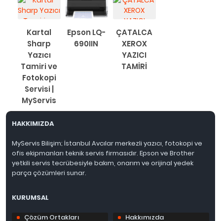
Kartal
Epson LQ-
ÇATALCA
Sharp
690IIN
XEROX
Yazıcı
YAZICI
Tamiri ve
TAMİRİ
Fotokopi
Servisi |
MyServis
HAKKIMIZDA
MyServis Bilişim; İstanbul Avcılar merkezli yazıcı, fotokopi ve
ofis ekipmanları teknik servis firmasıdır. Epson ve Brother
yetkili servis tecrübesiyle bakım, onarım ve orijinal yedek
parça çözümleri sunar.
KURUMSAL
Çözüm Ortakları
Hakkımızda