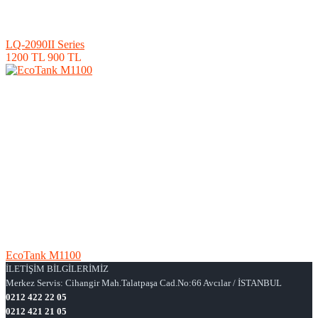
LQ-2090II Series
1200 TL
900 TL
EcoTank M1100
İLETİŞİM BİLGİLERİMİZ
Merkez Servis: Cihangir Mah.Talatpaşa Cad.No:66 Avcılar / İSTANBUL
0212 422 22 05
0212 421 21 05