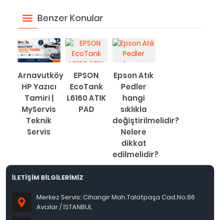
Benzer Konular
Arnavutköy
EPSON
Epson Atık
HP Yazıcı
EcoTank
Pedler
Tamiri |
L6160 ATIK
hangi
MyServis
PAD
sıklıkla
Teknik
değiştirilmelidir?
Servis
Nelere
dikkat
edilmelidir?
İLETİŞİM BİLGİLERİMİZ
Merkez Servis: Cihangir Mah.Talatpaşa Cad.No:66
Avcılar / İSTANBUL