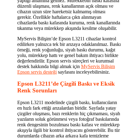
yaptığı anlamına gelmez. Mürekkebin baskı kafasına
düzenli ulaşması, renk kanallarının açık olması ve
cihazın uzun süre hareketsiz kalmamış olması
gerekir. Özellikle haftalarca çıktı alınmayan
cihazlarda baskı kafasında kuruma, renk kanallarında
tıkanma veya mürekkep akışında kesilme oluşabilir.
MyServis Bilişim’de Epson L3211 cihazlar kontrol
edilirken yalnızca tek bir arızaya odaklanılmaz. Baskı
örneği, renk yoğunluğu, siyah baskı durumu, kağıt
yolu, mürekkep hattı ve genel bakım ihtiyacı birlikte
değerlendirilir. Epson servis süreçleri ve kurumsal
destek hakkında bilgi almak için
MyServis Bilişim
Epson servis desteği
sayfasını inceleyebilirsiniz.
Epson L3211’de Çizgili Baskı ve Eksik
Renk Sorunları
Epson L3211 modelinde çizgili baskı, kullanıcıların
en hızlı fark ettiği arızalardan biridir. Sayfada yatay
çizgiler oluşması, bazı renklerin hiç çıkmaması, siyah
yazıların soluk görünmesi veya fotoğraf baskılarında
renk dengesinin bozulması baskı kafası ve mürekkep
akışıyla ilgili bir kontrol ihtiyacını gösterebilir. Bu tür
durumlarda cihazın arka arkaya kafa temizleme