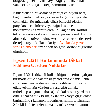
bölgesi, iç mekanizma veya kağıt yolunda kalan
yabancı bir parça da değerlendirilmelidir.
Kullanıcıların bu aşamada yaptığı en büyük hata,
kağıdı zorla itmek veya sıkışan kağıdı sert şekilde
çekmektir. Bu müdahale cihaz içindeki plastik
parçalara, sensörlere veya kağıt besleme
mekanizmasına zarar verebilir. Kağıt alma sorunu
tekrar ediyorsa cihazı zorlamak yerine teknik kontrol
almak daha güvenli olur. Avcılar ve çevresinde servis
desteği arayan kullanıcılar için
Avcılar’da yazıcı
servis hizmetleri
üzerinden bölgesel destek bilgilerine
ulaşılabilir.
Epson L3211 Kullanımında Dikkat
Edilmesi Gereken Noktalar
Epson L3211, düzenli kullanıldığında verimli çalışan
bir modeldir. Ancak tanklı yazıcılarda cihazın uzun
süre tamamen beklemesi baskı kalitesini olumsuz
etkileyebilir. Bu yüzden ara ara çıktı almak,
mürekkep akışının daha sağlıklı kalmasına yardımcı
olur. Cihazda silik baskı, eksik renk veya çizgilenme
başladığında kullanıcı müdahalesi sınırlı tutulmalıdır.
Sürekli kafa temizleme, yanlış mürekkep kullanımı