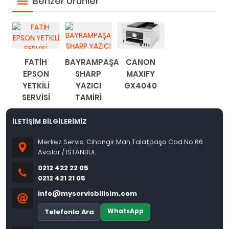
Benzer Ürünler
FATİH
BAYRAMPAŞA
CANON
EPSON
SHARP
MAXIFY
YETKİLİ
YAZICI
GX4040
SERVİSİ
TAMİRİ
İLETİŞİM BİLGİLERİMİZ
Merkez Servis: Cihangir Mah.Talatpaşa Cad.No:66
Avcılar / İSTANBUL
0212 422 22 05
0212 421 21 05
info@myservisbilisim.com
WhatsApp
Telefonla Ara