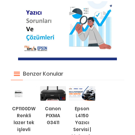
Benzer Konular
CP1100DW
Canon
Epson
Renkli
PIXMA
L4150
lazer tek
G3411
Yazıcı
işlevli
Servisi |