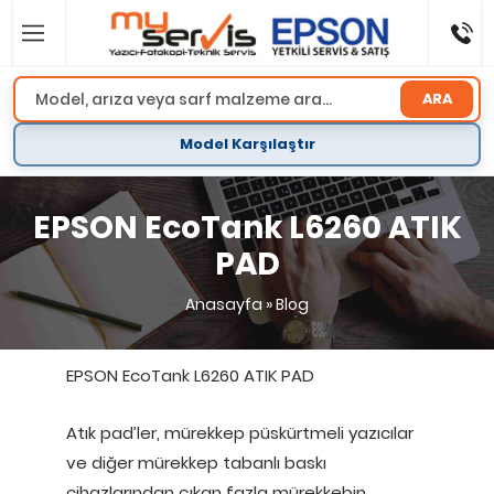
ARA
Model Karşılaştır
EPSON EcoTank L6260 ATIK
PAD
Anasayfa
»
Blog
EPSON EcoTank L6260 ATIK PAD
Atık pad’ler, mürekkep püskürtmeli yazıcılar
ve diğer mürekkep tabanlı baskı
cihazlarından çıkan fazla mürekkebin