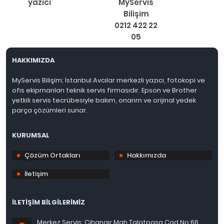
yazıcı
MyServis
Bilişim
0212 422 22
05
HAKKIMIZDA
MyServis Bilişim; İstanbul Avcılar merkezli yazıcı, fotokopi ve
ofis ekipmanları teknik servis firmasıdır. Epson ve Brother
yetkili servis tecrübesiyle bakım, onarım ve orijinal yedek
parça çözümleri sunar.
KURUMSAL
Çözüm Ortakları
Hakkımızda
İletişim
İLETİŞİM BİLGİLERİMİZ
Merkez Servis: Cihangir Mah.Talatpaşa Cad.No:66