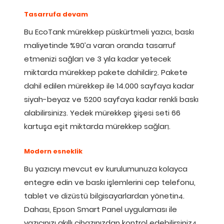
Tasarrufa devam
Bu EcoTank mürekkep püskürtmeli yazıcı, baskı
maliyetinde %90’a varan oranda tasarruf
etmenizi sağlar
ve 3 yıla kadar yetecek
1
miktarda mürekkep pakete dahildir
. Pakete
2
dahil edilen mürekkep ile 14.000 sayfaya kadar
siyah-beyaz ve 5200 sayfaya kadar renkli baskı
alabilirsiniz
. Yedek mürekkep şişesi seti 66
3
kartuşa eşit miktarda mürekkep sağlar
.
1
Modern esneklik
Bu yazıcıyı mevcut ev kurulumunuza kolayca
entegre edin ve baskı işlemlerini cep telefonu,
tablet ve dizüstü bilgisayarlardan yönetin
.
4
Dahası, Epson Smart Panel uygulaması ile
yazıcınızı akıllı cihazınızdan kontrol edebilirsiniz
.
4