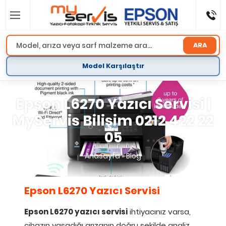
ARA
Model Karşılaştır
Epson L6270 Yazıcı Servisi |
MyServis Bilişim 0212 422 22
05
Anasayfa
»
Blog
Epson L6270 Yazıcı Servisi
Epson L6270 yazıcı servisi
ihtiyacınız varsa,
cihazın yaşadığı arızanın doğru şekilde analiz