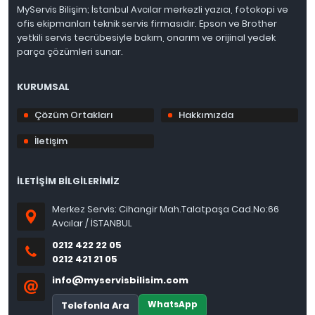
MyServis Bilişim; İstanbul Avcılar merkezli yazıcı, fotokopi ve
ofis ekipmanları teknik servis firmasıdır. Epson ve Brother
yetkili servis tecrübesiyle bakım, onarım ve orijinal yedek
parça çözümleri sunar.
KURUMSAL
Çözüm Ortakları
Hakkımızda
İletişim
İLETİŞİM BİLGİLERİMİZ
Merkez Servis: Cihangir Mah.Talatpaşa Cad.No:66
Avcılar / İSTANBUL
0212 422 22 05
0212 421 21 05
info@myservisbilisim.com
WhatsApp
Telefonla Ara