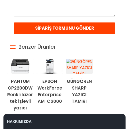
Benzer Ürünler
PANTUM
EPSON
GÜNGÖREN
CP2200DW
WorkForce
SHARP
Renkli lazer
Enterprise
YAZICI
tek işlevli
AM-C6000
TAMİRİ
yazıcı
HAKKIMIZDA