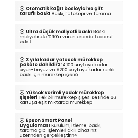
Otomatik kağıt besleyici ve çift
taraflı baskı
Baskı, fotokopi ve tarama
Baskı
Ultra düşük maliyetli baskı
maliyetinde %90’a varan oranda tasarruf
edin
1
3 yıla kadar yetecek mürekkep
pakete dahildir
14.100 sayfaya kadar
2
siyah-beyaz ve 5200 sayfaya kadar renkli
baskı için mürekkep içerir
3
Yüksek verimli yedek mürekkep
şişeleri
Tek bir mürekkep şişesi setinde 66
kartuşa eşit miktarda mürekkep
1
Epson Smart Panel
uygulaması
Kurulum, izleme, baskı,
tarama gibi işlemleri akıllı cihazınız
üzerinden gerçekleştirin
4