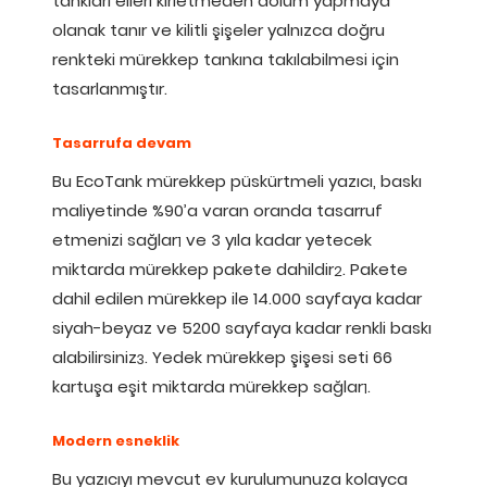
tankları elleri kirletmeden dolum yapmaya
olanak tanır ve kilitli şişeler yalnızca doğru
renkteki mürekkep tankına takılabilmesi için
tasarlanmıştır.
Tasarrufa devam
Bu EcoTank mürekkep püskürtmeli yazıcı, baskı
maliyetinde %90’a varan oranda tasarruf
etmenizi sağlar
ve 3 yıla kadar yetecek
1
miktarda mürekkep pakete dahildir
. Pakete
2
dahil edilen mürekkep ile 14.000 sayfaya kadar
siyah-beyaz ve 5200 sayfaya kadar renkli baskı
alabilirsiniz
. Yedek mürekkep şişesi seti 66
3
kartuşa eşit miktarda mürekkep sağlar
.
1
Modern esneklik
Bu yazıcıyı mevcut ev kurulumunuza kolayca