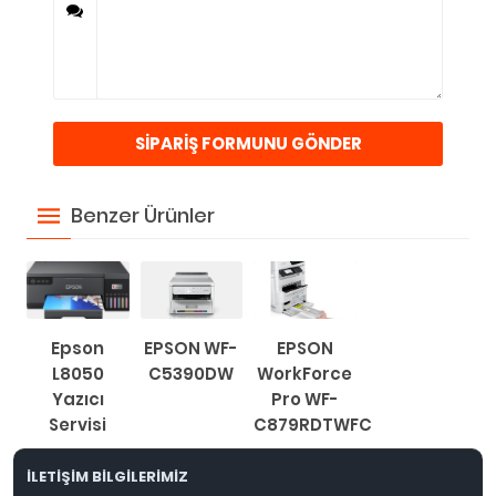
Benzer Ürünler
Epson
EPSON WF-
EPSON
L8050
C5390DW
WorkForce
Yazıcı
Pro WF-
Servisi
C879RDTWFC
İLETİŞİM BİLGİLERİMİZ