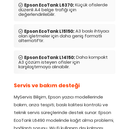
Küçük ofislerde
Epson EcoTank L6370:
düzenli A4 belge trafiği için
değerlendirilebilir.
A3 baskı ihtiyacı
Epson EcoTank L15150:
olan işletmeler için daha geniş formatlı
alternatiftir.
Daha kompakt
Epson EcoTank L14150:
A3 çözüm isteyen ofisler için
karşılaştırmaya alınabilir.
Servis ve bakım desteği
MyServis Bilişim, Epson yazıcı modellerinde
bakım, arıza tespiti, baskı kalitesi kontrolü ve
teknik servis süreçlerinde destek sunar. Epson
EcoTank L6490 modelinde kağıt alma problemi,
bağlantı sorunu, Wi-Fi kullanım dışı kalması,