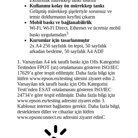
Ekonomik mürekkep tankı sistemi
Kullanımı kolay ön mürekkep tankı
Gelişmiş mürekkep şişeleriyle sorunsuz ve
temiz doldurmanın keyfini çıkarın
Mobil baskı ve bağlanabilirlik
Wi-Fi, Wi-Fi Direct, Ethernet ve ücretsiz mobil
3
baskı uygulamaları
Kurumlar için tasarlanmıştır
2x A4 250 sayfalık ön tepsi, 50 sayfalık
arkadan besleme, 50 sayfalık A4 ADF
1. Varsayılan A4 tek taraflı baskı için Ofis Kategorisi
Testinden FPOT (sn) ortalamasını gösteren ISO/IEC
17629’a göre tespit edilmiştir. Daha fazla bilgi için
lütfen www.epson.eu/testing sitesini ziyaret edin 2.
Varsayılan tek taraflı baskı için Ofis Kategorisi
Testi’nden ESAT ortalamasını gösteren ISO/IEC
24734’e göre tespit edilmiştir. Daha fazla bilgi için
www.epson.eu/testing adresini ziyaret edin 3.
Kablosuz internet bağlantısı gerekir. Daha fazla bilgi,
desteklenen diller ve cihazlar için lütfen
www.epsonconnect.eu adresini ziyaret edinC