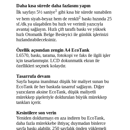
Daha kısa sürede daha fazlasını yapın
1
İlk sayfayı 5½ saniye
gibi kısa bir sürede sunabilen
2
ve hem siyah-beyaz hem de renkli
baskı hızında 25
sf./dk.ya ulaşabilen bu hızlı ve verimli yazıcıyla
avantaj sağlayın. Hızlı çift taraflı baskı ve yüksek
hızlı Otomatik Belge Besleyici ile günlük işlerinizi
hızlandırabileceksiniz.
Özellik açısından zengin A4 EcoTank
L6570, baskı, tarama, fotokopi ve faks ile ilgili işler
için tasarlanmıştır. LCD dokunmatik ekran ile
özellikleri seçmek kolaydır.
Tasarrufa devam
Sayfa başına inanılmaz düşük bir maliyet sunan bu
EcoTank ile her baskıda tasarruf sağlayın. Diğer
yazıcıların aksine EcoTank, düşük maliyetli
mürekkep şişeleriyle doldurulan büyük mürekkep
tankları içerir.
Kesintilere son verin
Yeniden doldurmayı en aza indiren bu EcoTank,
daha fazla mürekkebe ihtiyaç duymadan binlerce
sayfa baskı alabilir, 250 sayfalık önden yüklemeli