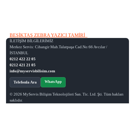
BEŞİKTAŞ ZEBRA YAZICI TAMİRİ
İLETİŞİM BİLGİLERİMİZ
Merkez Servis: Cihangir Mah.Talatpaşa Cad.No:66 Avcılar /
İSTANBUL
0212 422 22 05
0212 421 21 05
info@myservisbilisim.com
WhatsApp
Telefonla Ara
© 2026 MyServis Bilişim Teknolojileri San. Tic. Ltd. Şti. Tüm hakları
saklıdır.