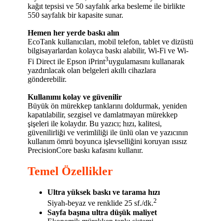
kağıt tepsisi ve 50 sayfalık arka besleme ile birlikte
550 sayfalık bir kapasite sunar.
Hemen her yerde baskı alın
EcoTank kullanıcıları, mobil telefon, tablet ve dizüstü
bilgisayarlardan kolayca baskı alabilir, Wi-Fi ve Wi-
3
Fi Direct ile Epson iPrint
uygulamasını kullanarak
yazdırılacak olan belgeleri akıllı cihazlara
gönderebilir.
Kullanımı kolay ve güvenilir
Büyük ön mürekkep tanklarını doldurmak, yeniden
kapatılabilir, sezgisel ve damlatmayan mürekkep
şişeleri ile kolaydır. Bu yazıcı; hızı, kalitesi,
güvenilirliği ve verimliliği ile ünlü olan ve yazıcının
kullanım ömrü boyunca işlevselliğini koruyan ısısız
PrecisionCore baskı kafasını kullanır.
Temel Özellikler
Ultra yüksek baskı ve tarama hızı
2
Siyah-beyaz ve renklide 25 sf./dk.
Sayfa başına ultra düşük maliyet