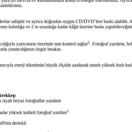
bu yazıcıyı mevcut ev kurulumunuza kolayca entegre edebilirsiniz. Ayrıc
labilirsiniz.
rine sahiptir ve ayrıca doğrudan uygun CD/DVD’lere baskı alabilir. Arka 
3 mm kalınlığa ve 2 m uzunluğa kadar kâğıt üzerine baskı yapabileceğini
2
cılığıyla yazıcınızın üzerinde tam kontrol sağlar
. Fotoğraf yazdırın, b
arla yaratıcılığınızı özgür bırakın.
yazıcıyla enerji tüketimini büyük ölçüde azaltarak tutarlı yüksek hızlı b
ürekkep
ı siyah beyaz fotoğraflar yazdırın
1
adar yüksek kaliteli fotoğraf yazdırır
rPrint destekli