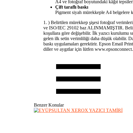
A4 ve fotoğraf boyutundaki kâğıt tepsileri
Çift taraflı baskı
Pigment siyah mürekkeple A4 belgelere ke
1. ) Belirtilen mürekkep şişesi fotoğraf veriml
ve ISO/IEC 29102 baz ALINMAMIŞTIR. Belirtilen v
koşullara göre değişebilir. İlk yazıcı kurulumu s
gelen ilk setin verimliliği daha düşük olabilir
baskı uygulamaları gerektirir. Epson Email Print
diller ve aygıtlar için lütfen www.epsonconnect.
Benzer Konular