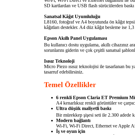
Wi-Fi, Wi-Fi Direct ve Ethernet bağlantısı ile 
SD kartlardan ve USB flash sürücülerden baskı a
Sanatsal Kâğıt Uyumluluğu
L8160, fotoğraf ve A4 boyutunda ön kâğıt tepsile
kâğıtları destekler. A4 düz kâğıt besleme ise 1,
Epson Akıllı Panel Uygulaması
Bu kullanıcı dostu uygulama, akıllı cihazınız ara
sorunlarını giderin ve çok çeşitli sanatsal şablonl
Isısız Teknoloji
Micro Piezo ısısız teknolojisi ile tasarlanan bu 
tasarruf edebilirsiniz.
Temel Özellikler
6 renkli Epson Claria ET Premium M
A4 kenarlıksız renkli görüntüler ve çarpıc
Ultra düşük maliyetli baskı
Bir mürekkep şişesi seti ile 2.300 adede k
Modern bağlantı
Wi-Fi, Wi-Fi Direct, Ethernet ve Apple Ai
İş ve oyun için