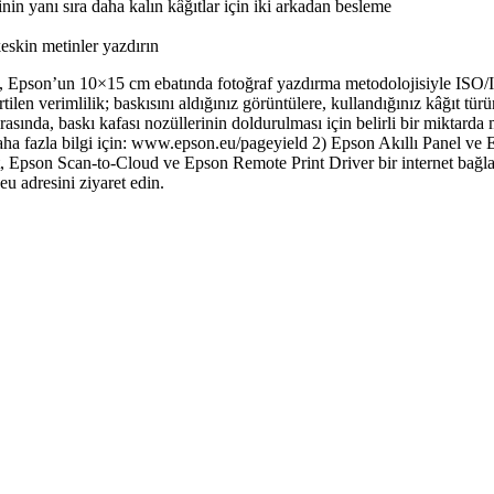
nin yanı sıra daha kalın kâğıtlar için iki arkadan besleme
skin metinler yazdırın
eri, Epson’un 10×15 cm ebatında fotoğraf yazdırma metodolojisiyle ISO/
erimlilik; baskısını aldığınız görüntülere, kullandığınız kâğıt türüne,
ırasında, baskı kafası nozüllerinin doldurulması için belirli bir miktarda
. Daha fazla bilgi için: www.epson.eu/pageyield 2) Epson Akıllı Panel ve
, Epson Scan-to-Cloud ve Epson Remote Print Driver bir internet bağlant
eu adresini ziyaret edin.