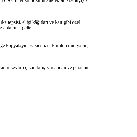
a 10,9 cm renkli dokunmatik ekran aracılığıyla
tepsisi, el işi kâğıtları ve kart gibi özel
z anlamına gelir.
elge kopyalayın, yazıcınızın kurulumunu yapın,
askının keyfini çıkarabilir, zamandan ve paradan