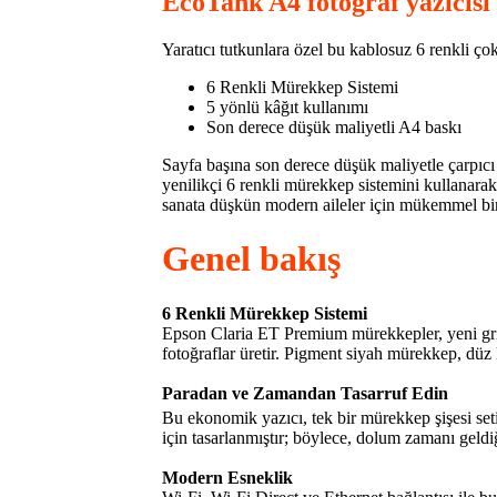
EcoTank A4 fotoğraf yazıcısı
Yaratıcı tutkunlara özel bu kablosuz 6 renkli çok
6 Renkli Mürekkep Sistemi
5 yönlü kâğıt kullanımı
Son derece düşük maliyetli A4 baskı
Sayfa başına son derece düşük maliyetle çarpıcı 
yenilikçi 6 renkli mürekkep sistemini kullanarak
sanata düşkün modern aileler için mükemmel bir 
Genel bakış
6 Renkli Mürekkep Sistemi
Epson Claria ET Premium mürekkepler, yeni gri
fotoğraflar üretir. Pigment siyah mürekkep, düz 
Paradan ve Zamandan Tasarruf Edin
Bu ekonomik yazıcı, tek bir mürekkep şişesi seti
için tasarlanmıştır; böylece, dolum zamanı geld
Modern Esneklik