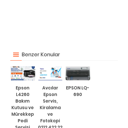
Benzer Konular
Epson
Avcılar
EPSON LQ-
L4260
Epson
690
Bakım
Servis,
Kutusu ve
Kiralama
Mürekkep
ve
Pedi
Fotokopi
Servisi
0212 422 22