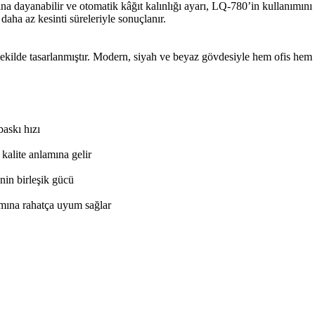
 dayanabilir ve otomatik kâğıt kalınlığı ayarı, LQ-780’in kullanımını 
 daha az kesinti süreleriyle sonuçlanır.
ekilde tasarlanmıştır. Modern, siyah ve beyaz gövdesiyle hem ofis hem
baskı hızı
 kalite anlamına gelir
in birleşik gücü
amına rahatça uyum sağlar