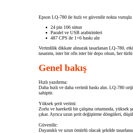
Epson LQ-780 ile hızlı ve güvenilir nokta vuruşlu
24 pin 106 sütun
Paralel ve USB arabirimleri
487 CPS ile 1+6 baskı alır
Verimlilik dikkate alınarak tasarlanan LQ-780, etki
tasarımı, ister bir ofis ister bir depo olsun, her tü
Genel bakış
Hızlı yazdırma:
Daha hızlı ve daha verimli baskı alın. LQ-780 orijina
sahiptir.
Yüksek şerit verimi:
Zorlu ve hareketli bir çalışma ortamında, yüksek şe
çıkar. Ayrıca uzun şerit değiştirme döngüleri, düşü
Güvenilir:
Dayanıklı ve uzun ömürlü olacak şekilde tasarlanan