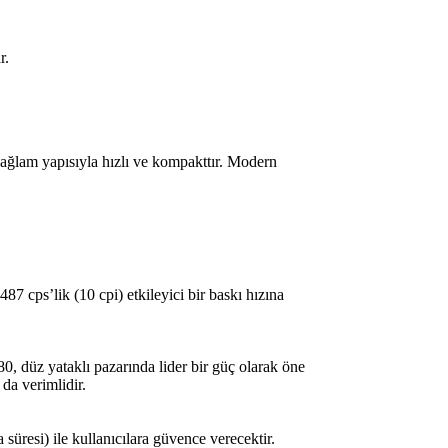
r.
. Sağlam yapısıyla hızlı ve kompakttır. Modern
487 cps’lik (10 cpi) etkileyici bir baskı hızına
80, düz yataklı pazarında lider bir güç olarak öne
 da verimlidir.
üresi) ile kullanıcılara güvence verecektir.