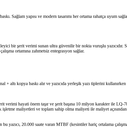
 baskı. Sağlam yapısı ve modern tasarımı her ortama rahatça uyum sağla
leyici bir şerit verimi sunan ultra güvenilir bir nokta vuruşlu yazıcıdır
rlü çalışma ortamına zahmetsiz entegrasyon sağlar.
l + altı kopya baskı alır ve yazıcıda yerleşik yazı tiplerini kullanırken 
rit verimi hayati önem taşır ve şerit başına 10 milyon karakter ile LQ-7
k işletme maliyetleri ve toplam sahip olma maliyeti ile maliyet açısından
 bu yazıcı, 20.000 saate varan MTBF (kesintiler hariç ortalama çalışma s