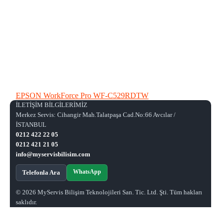
EPSON WorkForce Pro WF-C529RDTW
İLETİŞİM BİLGİLERİMİZ
Merkez Servis: Cihangir Mah.Talatpaşa Cad.No:66 Avcılar /
İSTANBUL
0212 422 22 05
0212 421 21 05
info@myservisbilisim.com
WhatsApp
Telefonla Ara
© 2026 MyServis Bilişim Teknolojileri San. Tic. Ltd. Şti. Tüm hakları
saklıdır.