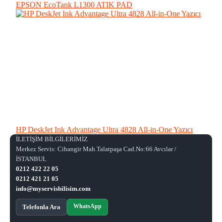
EPSON EcoTank L1300 ATIK PAD
HP DeskJet Ink Advantage Ultra 4828 All-in-One Yazıcı
İLETİŞİM BİLGİLERİMİZ
Merkez Servis: Cihangir Mah.Talatpaşa Cad.No:66 Avcılar /
İSTANBUL
0212 422 22 05
0212 421 21 05
info@myservisbilisim.com
WhatsApp
Telefonla Ara