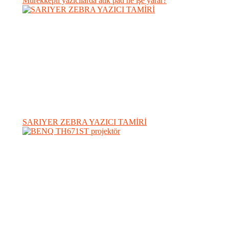
Mürekkepli yazıcılarda atık pad ne işe yarar?
SARIYER ZEBRA YAZICI TAMİRİ