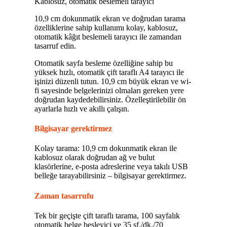
Kablosuz, otomatik beslemeli tarayıcı
10,9 cm dokunmatik ekran ve doğrudan tarama
özelliklerine sahip kullanımı kolay, kablosuz,
otomatik kâğıt beslemeli tarayıcı ile zamandan
tasarruf edin.
Otomatik sayfa besleme özelliğine sahip bu
yüksek hızlı, otomatik çift taraflı A4 tarayıcı ile
işinizi düzenli tutun. 10,9 cm büyük ekran ve wi-
fi sayesinde belgelerinizi olmaları gereken yere
doğrudan kaydedebilirsiniz. Özelleştirilebilir ön
ayarlarla hızlı ve akıllı çalışın.
Bilgisayar gerektirmez
Kolay tarama: 10,9 cm dokunmatik ekran ile
kablosuz olarak doğrudan ağ ve bulut
klasörlerine, e-posta adreslerine veya takılı USB
belleğe tarayabilirsiniz – bilgisayar gerektirmez.
Zaman tasarrufu
Tek bir geçişte çift taraflı tarama, 100 sayfalık
otomatik belge besleyici ve 35 sf./dk./70