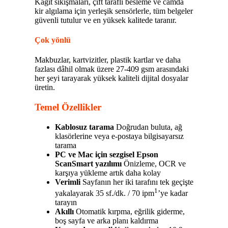
Kâğıt sıkışmaları, çift taraflı besleme ve camda
kir algılama için yerleşik sensörlerle, tüm belgeler
güvenli tutulur ve en yüksek kalitede taranır.
Çok yönlü
Makbuzlar, kartvizitler, plastik kartlar ve daha
fazlası dâhil olmak üzere 27-409 gsm arasındaki
her şeyi tarayarak yüksek kaliteli dijital dosyalar
üretin.
Temel Özellikler
Kablosuz tarama
Doğrudan buluta, ağ
klasörlerine veya e-postaya bilgisayarsız
tarama
PC ve Mac için sezgisel Epson
ScanSmart yazılımı
Önizleme, OCR ve
karşıya yükleme artık daha kolay
Verimli
Sayfanın her iki tarafını tek geçişte
1
yakalayarak 35 sf./dk. / 70 ipm
’ye kadar
tarayın
Akıllı
Otomatik kırpma, eğrilik giderme,
boş sayfa ve arka planı kaldırma