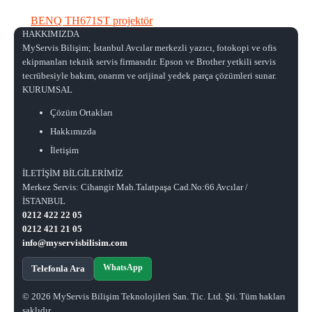
BENQ TH671ST projektör
HAKKIMIZDA
MyServis Bilişim; İstanbul Avcılar merkezli yazıcı, fotokopi ve ofis
ekipmanları teknik servis firmasıdır. Epson ve Brother yetkili servis
tecrübesiyle bakım, onarım ve orijinal yedek parça çözümleri sunar.
KURUMSAL
Çözüm Ortakları
Hakkımızda
İletişim
İLETİŞİM BİLGİLERİMİZ
Merkez Servis: Cihangir Mah.Talatpaşa Cad.No:66 Avcılar /
İSTANBUL
0212 422 22 05
0212 421 21 05
info@myservisbilisim.com
WhatsApp
Telefonla Ara
© 2026 MyServis Bilişim Teknolojileri San. Tic. Ltd. Şti. Tüm hakları
saklıdır.