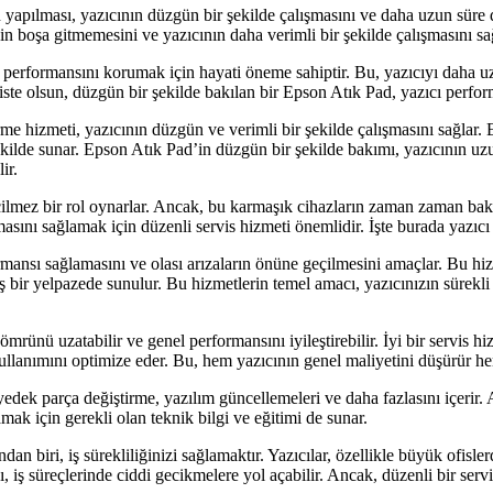
yapılması, yazıcının düzgün bir şekilde çalışmasını ve daha uzun süre
n boşa gitmemesini ve yazıcının daha verimli bir şekilde çalışmasını sağ
e performansını korumak için hayati öneme sahiptir. Bu, yazıcıyı daha 
fiste olsun, düzgün bir şekilde bakılan bir Epson Atık Pad, yazıcı perfor
e hizmeti, yazıcının düzgün ve verimli bir şekilde çalışmasını sağlar. 
 şekilde sunar. Epson Atık Pad’in düzgün bir şekilde bakımı, yazıcının uz
ir.
çilmez bir rol oynarlar. Ancak, bu karmaşık cihazların zaman zaman bakı
şmasını sağlamak için düzenli servis hizmeti önemlidir. İşte burada yazıcı 
formansı sağlamasını ve olası arızaların önüne geçilmesini amaçlar. Bu hi
 bir yelpazede sunulur. Bu hizmetlerin temel amacı, yazıcınızın sürekli 
ömrünü uzatabilir ve genel performansını iyileştirebilir. İyi bir servis h
anımını optimize eder. Bu, hem yazıcının genel maliyetini düşürür hem 
 yedek parça değiştirme, yazılım güncellemeleri ve daha fazlasını içerir. 
amak için gerekli olan teknik bilgi ve eğitimi de sunar.
dan biri, iş sürekliliğinizi sağlamaktır. Yazıcılar, özellikle büyük ofisl
sı, iş süreçlerinde ciddi gecikmelere yol açabilir. Ancak, düzenli bir servi