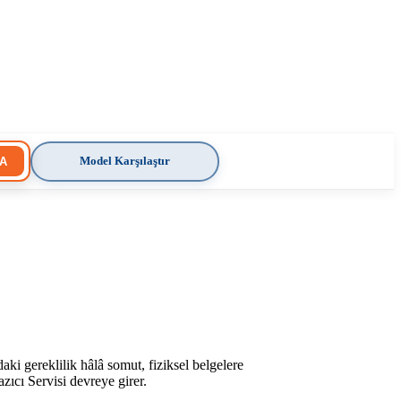
Model Karşılaştır
A
aki gereklilik hâlâ somut, fiziksel belgelere
zıcı Servisi devreye girer.