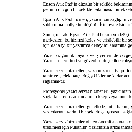
Epson Atık Pad’in düzgün bir şekilde bakımının 
pedinin düzgün bir şekilde bakılması, mürekkebi
Epson Atık Pad hizmeti, yazıcınızın sağlığını v
sahip olma maliyetini düşürür. İster evde ister o
Sonuç olarak, Epson Atık Pad bakım ve değiştirm
merkezleri, bu hizmeti kolay ve erişilebilir bir
için daha iyi bir yazdırma deneyimi anlamına gel
Yazıcılar, günlük hayatta ve iş yerlerinde vazge
Yazıcıların verimli ve güvenilir bir şekilde çalı
Yazıcı servis hizmetleri, yazıcınızın en iyi per
tamir ve yedek parça değişikliklerine kadar geniş
sağlamaktır.
Profesyonel yazıcı servis hizmetleri, yazıcınızın 
sağlarken aynı zamanda mürekkep veya toner kull
Yazıcı servis hizmetleri genellikle, rutin bakım,
yazıcılarının verimli bir şekilde çalışmasını sağl
Yazıcı servis hizmetlerinin en önemli avantajların
üretilmesi için kullanılır. Yazıcınızın arızalanma