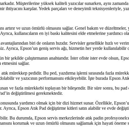
arkadır. Müşterilerine yüksek kaliteli yazıcılar sunarken, aynı zamanda
mir ihtiyacını karşılar. Yedek parçaları ve deneyimli teknisyenleriyle, y
ını artırır ve uzun ömürlü olmasını sağlar. Genel bakım ve düzeltmeler, y
Ayrıca, kullanıcıların en iyi baskı kalitesini elde etmelerine yardımcı ola
tajlarından biri de onların hızıdır. Servisler genellikle hızlı ve verimli 
z. Ayrıca, Epson’un geniş servis ağı, hizmetin her yerde kullanılabilir o
 bir şekilde çalıştırmanın anahtarıdır. İster ofiste ister evde olsun, Epso
m etmesini sağlar.
i, atık mürekkep pedidir. Bu ped, yazdırma işlemi sırasında fazla mürekk
dolabilir ve yazıcının performansını etkileyebilir. İşte burada Epson Atı
unan ve fazla mürekkebi toplayan bir bileşendir. Bir süre sonra, bu pad d
ad’in değiştirilmesi gerekmektedir.
 konusunda yardımcı olmak için bir dizi hizmet sunar. Özellikle, Epson’u
ir. Ayrıca, Epson Atık Pad değiştirme kitleri satın alabilir ve evde değişti
abilir. Bu durumda, Epson servis merkezlerinde atık padin profesyonelce
rmansını korumak ve uzun ömürlü olmasını sağlamak için hayati öneme sa