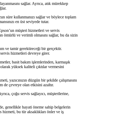
 dayanmasını sağlar. Ayrıca, atık mürekkep
lar.
uzun süre kullanmanızı sağlar ve böylece toplam
mansınızı en üst seviyede tutar.
Epson’un müşteri hizmetleri ve servis
un ömürlü ve verimli olmasını sağlar, bu da sizin
m ve tamir gerektireceği bir gerçektir.
servis hizmetleri devreye girer.
zmetler, basit bakım işlemlerinden, karmaşık
olarak yüksek kaliteli çıktılar vermesini
izmeti, yazıcınızın düzgün bir şekilde çalışmasını
de çevreye olan etkisini azaltır.
Ayrıca, çoğu servis sağlayıcı, müşterilerine,
erde, genellikle hayati öneme sahip belgelerin
s hizmeti, bu tür aksaklıkları önler ve iş