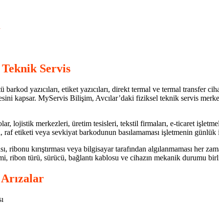
i
 Teknik Servis
barkod yazıcıları, etiket yazıcıları, direkt termal ve termal transfer ci
esini kapsar. MyServis Bilişim, Avcılar’daki fiziksel teknik servis me
, lojistik merkezleri, üretim tesisleri, tekstil firmaları, e-ticaret işlet
eti, raf etiketi veya sevkiyat barkodunun basılamaması işletmenin günlük i
sı, ribonu kırıştırması veya bilgisayar tarafından algılanmaması her za
mi, ribon türü, sürücü, bağlantı kablosu ve cihazın mekanik durumu birli
 Arızalar
sı