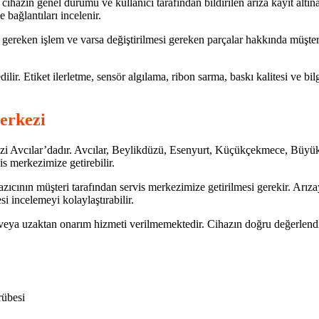
hazın genel durumu ve kullanıcı tarafından bildirilen arıza kayıt altına a
e bağlantıları incelenir.
gereken işlem ve varsa değiştirilmesi gereken parçalar hakkında müşteriy
lir. Etiket ilerletme, sensör algılama, ribon sarma, baskı kalitesi ve bil
erkezi
rkezi Avcılar’dadır. Avcılar, Beylikdüzü, Esenyurt, Küçükçekmece, Büy
is merkezimize getirebilir.
cının müşteri tarafından servis merkezimize getirilmesi gerekir. Arızayla
si incelemeyi kolaylaştırabilir.
 veya uzaktan onarım hizmeti verilmemektedir. Cihazın doğru değerlendi
rübesi