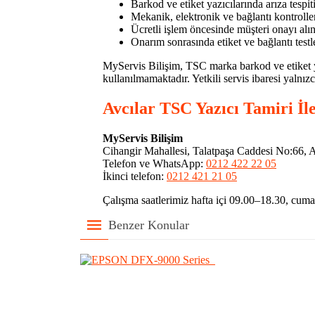
Barkod ve etiket yazıcılarında arıza tespit
Mekanik, elektronik ve bağlantı kontroller
Ücretli işlem öncesinde müşteri onayı alı
Onarım sonrasında etiket ve bağlantı testl
MyServis Bilişim, TSC marka barkod ve etiket 
kullanılmamaktadır. Yetkili servis ibaresi yalnı
Avcılar TSC Yazıcı Tamiri İl
MyServis Bilişim
Cihangir Mahallesi, Talatpaşa Caddesi No:66, Av
Telefon ve WhatsApp:
0212 422 22 05
İkinci telefon:
0212 421 21 05
Çalışma saatlerimiz hafta içi 09.00–18.30, cumar
Benzer Konular