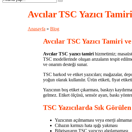
Avcılar TSC Yazıcı Tamir
Anasayfa
»
Blog
Avcılar TSC Yazıcı Tamiri ve
Avcılar TSC yazıcı tamiri
hizmetimiz; masaüstü 
TSC modellerinde oluşan arızaların tespit edilm
ve onarım desteği sunar.
TSC barkod ve etiket yazıcıları; mağazalar, depolar
yoğun olarak kullanılır. Ürün etiketi, fiyat etik
Yazıcının boş etiket çıkarması, baskıyı kaydırma
gelmez. Etiket ölçüsü, sensör ayarı, baskı yönte
TSC Yazıcılarda Sık Görülen
Yazıcının açılmaması veya enerji almama
Cihazın kırmızı hata ışığı yakması
Bilgisayarın TSC yazıcıyı algılamaması