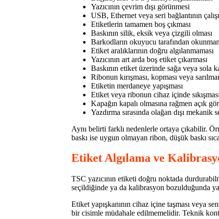
Yazıcının çevrim dışı görünmesi
USB, Ethernet veya seri bağlantının çalı
Etiketlerin tamamen boş çıkması
Baskının silik, eksik veya çizgili olması
Barkodların okuyucu tarafından okunma
Etiket aralıklarının doğru algılanmaması
Yazıcının art arda boş etiket çıkarması
Baskının etiket üzerinde sağa veya sola 
Ribonun kırışması, kopması veya sarılma
Etiketin merdaneye yapışması
Etiket veya ribonun cihaz içinde sıkışmas
Kapağın kapalı olmasına rağmen açık gö
Yazdırma sırasında olağan dışı mekanik s
Aynı belirti farklı nedenlerle ortaya çıkabilir. Ö
baskı ise uygun olmayan ribon, düşük baskı sıcak
Etiket Algılama ve Kalibrasy
TSC yazıcının etiketi doğru noktada durdurabilme
seçildiğinde ya da kalibrasyon bozulduğunda yaz
Etiket yapışkanının cihaz içine taşması veya sen
bir cisimle müdahale edilmemelidir. Teknik kontr