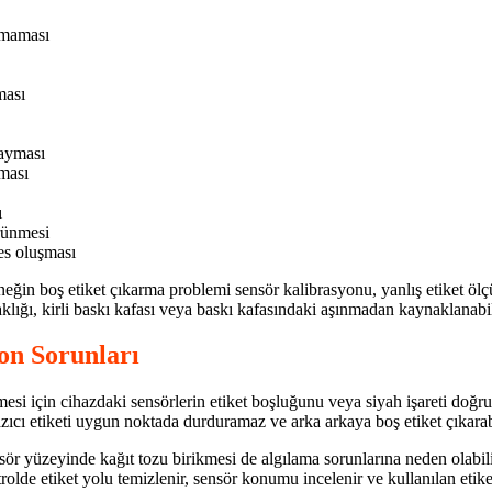
şmaması
ması
kayması
ması
ı
rünmesi
es oluşması
rneğin boş etiket çıkarma problemi sensör kalibrasyonu, yanlış etiket ölçüs
lığı, kirli baskı kafası veya baskı kafasındaki aşınmadan kaynaklanabil
on Sorunları
si için cihazdaki sensörlerin etiket boşluğunu veya siyah işareti doğru 
ıcı etiketi uygun noktada durduramaz ve arka arkaya boş etiket çıkarabi
sör yüzeyinde kağıt tozu birikmesi de algılama sorunlarına neden olabili
olde etiket yolu temizlenir, sensör konumu incelenir ve kullanılan etike