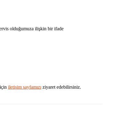
ervis olduğumuza ilişkin bir ifade
 için
iletişim sayfamızı
ziyaret edebilirsiniz.