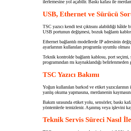
ilerlemesine yol açabilir. Baskı kafası ile merdan
USB, Ethernet ve Sürücü Sor
TSC yazıcı kendi test çıktısını alabildiği hâlde
USB portunun değişmesi, bozuk bağlantı kablosu
Ethernet bağlantılı modellerde IP adresinin değişm
ayarlarının kullanılan programla uyumlu olması 
Teknik kontrolde bağlantı kablosu, port seçimi,
programından mı kaynaklandığı belirlenmeden g
TSC Yazıcı Bakımı
Yoğun kullanılan barkod ve etiket yazıcılarının iç
yanlış okuma yapmasına, merdanenin kaymasına ve
Bakım sırasında etiket yolu, sensörler, baskı ka
yöntemlerle temizlenir. Aşınmış veya işlevini kay
Teknik Servis Süreci Nasıl İl