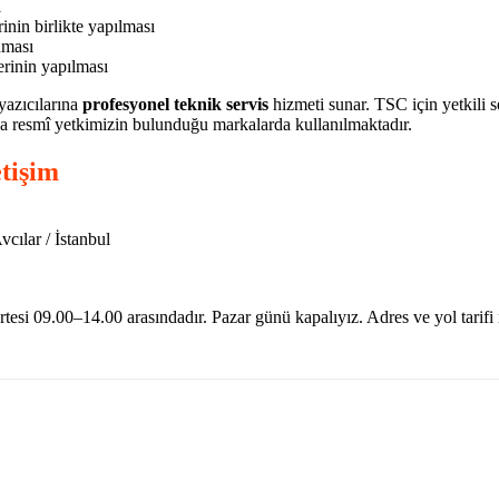
i
inin birlikte yapılması
nması
erinin yapılması
yazıcılarına
profesyonel teknik servis
hizmeti sunar. TSC için yetkili s
zca resmî yetkimizin bulunduğu markalarda kullanılmaktadır.
etişim
cılar / İstanbul
tesi 09.00–14.00 arasındadır. Pazar günü kapalıyız. Adres ve yol tarifi