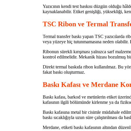
Yazıcının kendi test baskısı düzgün olduğu hâld
kaynaklanabilir. Etiket genişliği, yüksekliği, ken
TSC Ribon ve Termal Transfe
Termal transfer baskı yapan TSC yazıcılarda rib
veya yüzeye hiç tutunmamasına neden olabilir. R
Ribonun sürekli kırışması yalnızca sarf malzemes
kontrol edilmelidir. Mekanik hizası bozulmuş bir
Direkt termal baskıda ribon kullanılmaz. Bu yöntem
fakat baskı oluşturmaz.
Baskı Kafası ve Merdane Ko
Baskı kafası, barkod ve metinlerin etiket üzerin
kafasının ilgili bölümünde kirlenme ya da fiziks
Baskı kafasına metal bir cisimle müdahale edil
baskı sıcaklığıyla uzun süre çalıştırılması da bas
Merdane, etiketi baskı kafasının altından düzenl