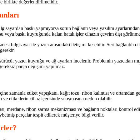
e birlikte değerlendirilmelidir.
unları
 bilgisayardan baskı yapmıyorsa sorun bağlantı veya yazılım ayarlarında
 veya baskı kuyruğunda kalan hatalı işler cihazın çevrim dışı görünmes
esi bilgisayar ile yazıcı arasındaki iletişimi kesebilir. Seri bağlantılı ci
gerekir.
 sürücü, yazıcı kuyruğu ve ağ ayarları incelenir. Problemin yazıcıdan mı
ereksiz parça değişimi yapılmaz.
ine zamanla etiket yapışkanı, kağıt tozu, ribon kalıntısı ve ortamdan gele
 etiketlerin cihaz içerisinde sıkışmasına neden olabilir.
fası, merdane, ribon sarma mekanizması ve bağlantı noktaları kontrol edil
betmiş parçalar tespit edilerek müşteriye bilgi verilir.
erler?