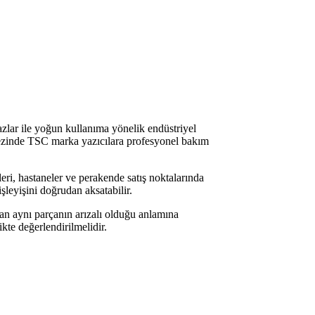
hazlar ile yoğun kullanıma yönelik endüstriyel
rkezinde TSC marka yazıcılara profesyonel bakım
meleri, hastaneler ve perakende satış noktalarında
şleyişini doğrudan aksatabilir.
man aynı parçanın arızalı olduğu anlamına
kte değerlendirilmelidir.