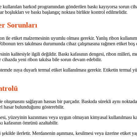
e kullanılan barkod programından gönderilen baskı kayıyorsa sorun ciha
ar boşlukları ve baskı başlangıç noktası birlikte kontrol edilmelidir.
r Sorunları
on ile etiket malzemesinin uyumlu olması gerekir. Yanlış ribon kullanım
ibonun ters takılması durumunda cihaz çalışmasına rağmen etiket boş çı
inin kalitesiyle ilgili değildir. Baskı kafasının dengesi, ribon milleri,
 cihazda yeni ribon takılsa bile sorun devam edebilir.
de ısıya duyarlı termal etiket kullanılması gerekir. Etiketin termal yüzey
ntrolü
de oluşmasını sağlayan hassas bir parçadır. Baskıda sürekli aynı noktad
el hasar bulunduğunu gösterebilir.
mesi, yüzeyinin kazınması veya uygun olmayan kimyasal kullanılması ka
kı kafasının ömrünü azaltabilir.
i şekilde ilerletir. Merdanenin aşınması, kesilmesi veya üzerine etiket 