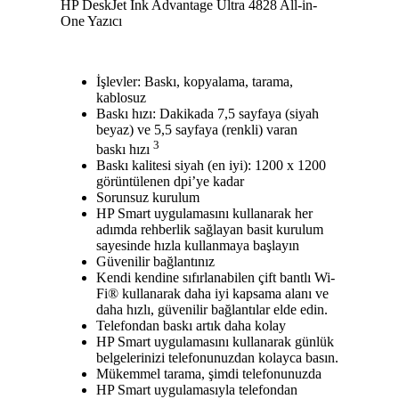
HP DeskJet Ink Advantage Ultra 4828 All-in-
One Yazıcı
İşlevler: Baskı, kopyalama, tarama,
kablosuz
Baskı hızı: Dakikada 7,5 sayfaya (siyah
beyaz) ve 5,5 sayfaya (renkli) varan
3
baskı hızı
Baskı kalitesi siyah (en iyi): 1200 x 1200
görüntülenen dpi’ye kadar
Sorunsuz kurulum
HP Smart uygulamasını kullanarak her
adımda rehberlik sağlayan basit kurulum
sayesinde hızla kullanmaya başlayın
Güvenilir bağlantınız
Kendi kendine sıfırlanabilen çift bantlı Wi-
Fi® kullanarak daha iyi kapsama alanı ve
daha hızlı, güvenilir bağlantılar elde edin.
Telefondan baskı artık daha kolay
HP Smart uygulamasını kullanarak günlük
belgelerinizi telefonunuzdan kolayca basın.
Mükemmel tarama, şimdi telefonunuzda
HP Smart uygulamasıyla telefondan