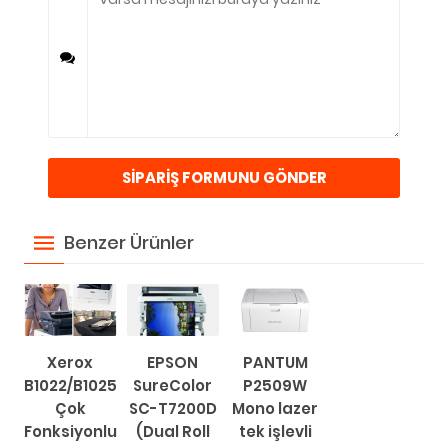
Benzer Ürünler
Xerox
EPSON
PANTUM
B1022/B1025
SureColor
P2509W
Çok
SC-T7200D
Mono lazer
Fonksiyonlu
(Dual Roll
tek işlevli