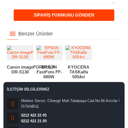
Benzer Ürünler
Canon imageFORMULA
EPSON
KYOCERA
DR-S130
FastFoto FF-
TASKalfa
680W
5054ci
İLETİŞİM BİLGİLERİMİZ
Merkez Servis: Cihangir Mah.Talatpaşa Cad.No:66 Avcılar /
İSTANBUL
0212 422 22 05
0212 421 21 05