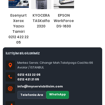
Esenyurt
KYOCERA
EPSON
Xerox
TASKalfa
WorkForce
Yazıcı
2320
DS-1630
Tamiri
0212 422 22
05
İLETİŞİM BİLGİLERİMİZ
Merkez Servis: Cihangir Mah.Talatpaşa Cad.No:66
Avcılar / İSTANBUL
0212 422 22 05
0212 421 21 05
info@myservisbilisim.com
WhatsApp
Telefonla Ara