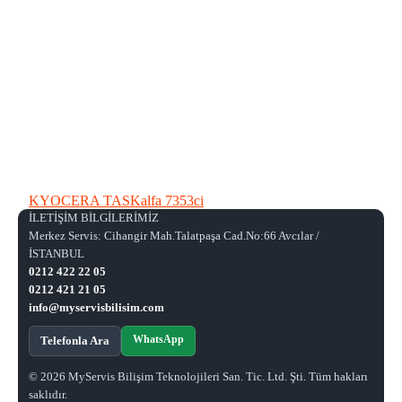
KYOCERA TASKalfa 7353ci
İLETİŞİM BİLGİLERİMİZ
Merkez Servis: Cihangir Mah.Talatpaşa Cad.No:66 Avcılar /
İSTANBUL
0212 422 22 05
0212 421 21 05
info@myservisbilisim.com
WhatsApp
Telefonla Ara
© 2026 MyServis Bilişim Teknolojileri San. Tic. Ltd. Şti. Tüm hakları
saklıdır.