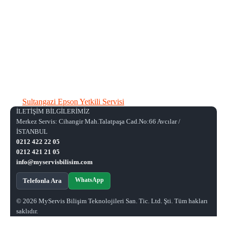
Sultangazi Epson Yetkili Servisi
İLETİŞİM BİLGİLERİMİZ
Merkez Servis: Cihangir Mah.Talatpaşa Cad.No:66 Avcılar /
İSTANBUL
0212 422 22 05
0212 421 21 05
info@myservisbilisim.com
WhatsApp
Telefonla Ara
© 2026 MyServis Bilişim Teknolojileri San. Tic. Ltd. Şti. Tüm hakları
saklıdır.