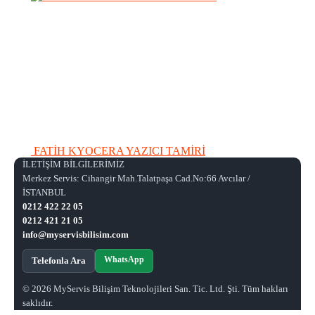
FATİH KYOCERA YAZICI TAMİRİ
İLETİŞİM BİLGİLERİMİZ
Merkez Servis: Cihangir Mah.Talatpaşa Cad.No:66 Avcılar /
İSTANBUL
0212 422 22 05
0212 421 21 05
info@myservisbilisim.com
WhatsApp
Telefonla Ara
© 2026 MyServis Bilişim Teknolojileri San. Tic. Ltd. Şti. Tüm hakları
saklıdır.