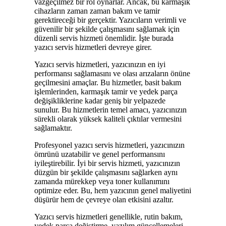
vazgeçilmez bir rol oynarlar. Ancak, bu karmaşık
cihazların zaman zaman bakım ve tamir
gerektireceği bir gerçektir. Yazıcıların verimli ve
güvenilir bir şekilde çalışmasını sağlamak için
düzenli servis hizmeti önemlidir. İşte burada
yazıcı servis hizmetleri devreye girer.
Yazıcı servis hizmetleri, yazıcınızın en iyi
performansı sağlamasını ve olası arızaların önüne
geçilmesini amaçlar. Bu hizmetler, basit bakım
işlemlerinden, karmaşık tamir ve yedek parça
değişikliklerine kadar geniş bir yelpazede
sunulur. Bu hizmetlerin temel amacı, yazıcınızın
sürekli olarak yüksek kaliteli çıktılar vermesini
sağlamaktır.
Profesyonel yazıcı servis hizmetleri, yazıcınızın
ömrünü uzatabilir ve genel performansını
iyileştirebilir. İyi bir servis hizmeti, yazıcınızın
düzgün bir şekilde çalışmasını sağlarken aynı
zamanda mürekkep veya toner kullanımını
optimize eder. Bu, hem yazıcının genel maliyetini
düşürür hem de çevreye olan etkisini azaltır.
Yazıcı servis hizmetleri genellikle, rutin bakım,
yedek parça değiştirme, yazılım güncellemeleri