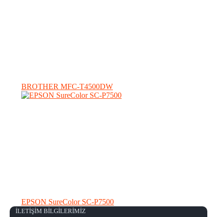
BROTHER MFC-T4500DW
EPSON SureColor SC-P7500
İLETİŞİM BİLGİLERİMİZ