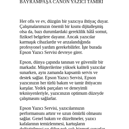
BAYRAMPAŞA CANON YAZICI TAMİRİ
Her ofis ve ev, düzgün bir yazıcıya ihtiyaç duyar.
Çalışmalarımızın önemli bir kısmı dijitalleşmiş
olsa da, bazı durumlardaki gereklilik hâlâ somut,
fiziksel belgelere dayanır. Ancak yazıcılar
karmaşık cihazlardır ve arızalandığında
profesyonel yardım gerekebilirler. İşte burada
Epson Yazıcı Servisi devreye girer.
Epson, dünya çapında tanınan ve güvenilir bir
markadır. Müşterilerine yüksek kaliteli yazıcılar
sunarken, aynı zamanda kapsamlı servis ve
destek sağlar. Epson Yazıcı Servisi, Epson
yazıcınızın her türlü bakım ve tamir ihtiyacını
karşılar. Yedek parçaları ve deneyimli
teknisyenleriyle, yazıcınızın optimum düzeyde
çalışmasını sağlarlar.
Epson Yazıcı Servisi, yazıcılarınızın
performansını artırır ve uzun ömürlü olmasını
sağlar. Genel bakım ve düzeltmeler, yazıcı
kafalarının temizlenmesi, kartuşların
değiştirilmesi ve diğer pek çok hizmeti sunarlar.