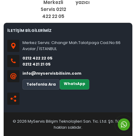
Merkezli
yazıcı
Servis 0212
422 22 05
İLETİŞİM BİLGİLERİMİZ
Merkez Servis: Cihangir Mah.Talatpaşa Cad.No:66
Avcılar / İSTANBUL
0212 422 22 05
0212 421 21 05
info@myservisbilisim.com
WhatsApp
Telefonla Ara
© 2026 MyServis Bilişim Teknolojileri San. Tic. Ltd. Şti. Tüm
hakları saklıdır.