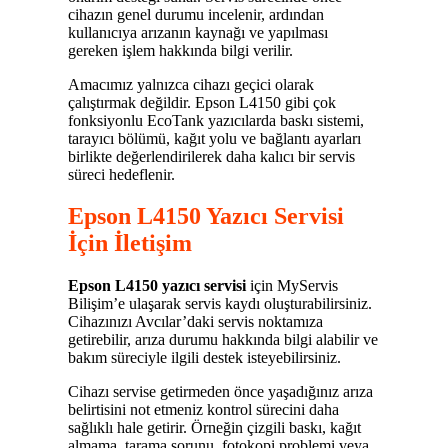
cihazın genel durumu incelenir, ardından
kullanıcıya arızanın kaynağı ve yapılması
gereken işlem hakkında bilgi verilir.
Amacımız yalnızca cihazı geçici olarak
çalıştırmak değildir. Epson L4150 gibi çok
fonksiyonlu EcoTank yazıcılarda baskı sistemi,
tarayıcı bölümü, kağıt yolu ve bağlantı ayarları
birlikte değerlendirilerek daha kalıcı bir servis
süreci hedeflenir.
Epson L4150 Yazıcı Servisi
İçin İletişim
Epson L4150 yazıcı servisi
için MyServis
Bilişim’e ulaşarak servis kaydı oluşturabilirsiniz.
Cihazınızı Avcılar’daki servis noktamıza
getirebilir, arıza durumu hakkında bilgi alabilir ve
bakım süreciyle ilgili destek isteyebilirsiniz.
Cihazı servise getirmeden önce yaşadığınız arıza
belirtisini not etmeniz kontrol sürecini daha
sağlıklı hale getirir. Örneğin çizgili baskı, kağıt
almama, tarama sorunu, fotokopi problemi veya