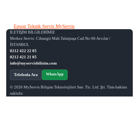
Epson Teknik Servis MyServis
İLETİŞİM BİLGİLERİMİZ
Merkez Servis: Cihangir Mah.Talatpaşa Cad.No:66 Avcılar /
İSTANBUL
0212 422 22 05
0212 421 21 05
info@myservisbilisim.com
WhatsApp
Telefonla Ara
© 2026 MyServis Bilişim Teknolojileri San. Tic. Ltd. Şti. Tüm hakları
saklıdır.