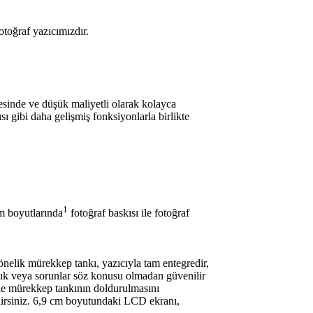
otoğraf yazıcımızdır.
esinde ve düşük maliyetli olarak kolayca
 gibi daha gelişmiş fonksiyonlarla birlikte
1
cm boyutlarında
fotoğraf baskısı ile fotoğraf
önelik mürekkep tankı, yazıcıyla tam entegredir,
ık veya sorunlar söz konusu olmadan güvenilir
i ile mürekkep tankının doldurulmasını
bilirsiniz. 6,9 cm boyutundaki LCD ekranı,