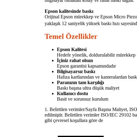
bilgisayar olmadan kolay ve rahat baskı sağlar.
Epson kalitesinde baskı
Orijinal Epson mürekkep ve Epson Micro Piezo ba
yaklaşık 12 saniyelik yüksek baskı hızı sayesin
Temel Özellikler
Epson Kalitesi
Hedefe yönelik, doldurulabilir mürekkep 
İçiniz rahat olsun
Epson garantisi kapsamındadır
Bilgisayarsız baskı
Hafıza kartlarından ve kameralardan baskı
Paranızın tam karşılığı
Baskı başına ultra düşük maliyet
Kullanıcı dostu
Basit ve sorunsuz kurulum
1. Belirtilen verimler/Sayfa Başına Maliyet, I
edilmiştir. Belirtilen verimler ISO/IEC 29102 ba
gibi çevresel koşullara göre de