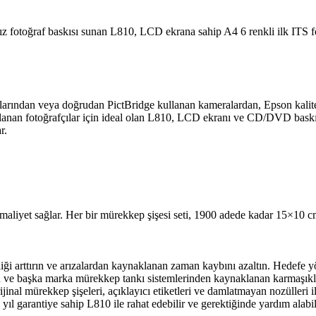
sız fotoğraf baskısı sunan L810, LCD ekrana sahip A4 6 renkli ilk ITS f
artlarından veya doğrudan PictBridge kullanan kameralardan, Epson kalit
ullanan fotoğrafçılar için ideal olan L810, LCD ekranı ve CD/DVD baskısı
r.
maliyet sağlar. Her bir mürekkep şişesi seti, 1900 adede kadar 15×10 
iği arttırın ve arızalardan kaynaklanan zaman kaybını azaltın. Hedefe y
an ve başka marka mürekkep tankı sistemlerinden kaynaklanan karmaşıkl
rijinal mürekkep şişeleri, açıklayıcı etiketleri ve damlatmayan nozüller
2 yıl garantiye sahip L810 ile rahat edebilir ve gerektiğinde yardım ala