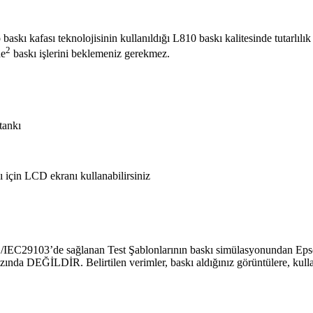
skı kafası teknolojisinin kullanıldığı L810 baskı kalitesinde tutarlılık
2
de
baskı işlerini beklemeniz gerekmez.
tankı
 için LCD ekranı kullanabilirsiniz
SO/IEC29103’de sağlanan Test Şablonlarının baskı simülasyonundan Epso
zında DEĞİLDİR. Belirtilen verimler, baskı aldığınız görüntülere, kullan