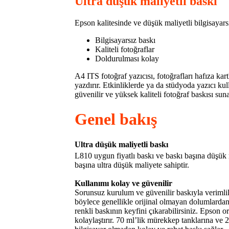
Ultra düşük maliyetli baskı
Epson kalitesinde ve düşük maliyetli bilgisayar
Bilgisayarsız baskı
Kaliteli fotoğraflar
Doldurulması kolay
A4 ITS fotoğraf yazıcısı, fotoğrafları hafıza k
yazdırır. Etkinliklerde ya da stüdyoda yazıcı k
güvenilir ve yüksek kaliteli fotoğraf baskısı suna
Genel bakış
Ultra düşük maliyetli baskı
L810 uygun fiyatlı baskı ve baskı başına düşük 
başına ultra düşük maliyete sahiptir.
Kullanımı kolay ve güvenilir
Sorunsuz kurulum ve güvenilir baskıyla verimlil
böylece genellikle orijinal olmayan dolumlard
renkli baskının keyfini çıkarabilirsiniz. Epson o
kolaylaştırır. 70 ml’lik mürekkep tanklarına ve 