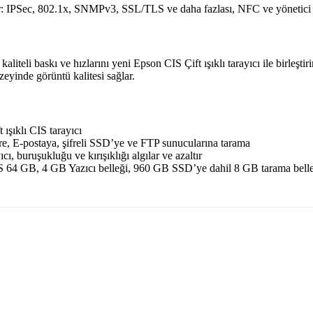
rir: IPSec, 802.1x, SNMPv3, SSL/TLS ve daha fazlası, NFC ve yönetici k
teli baskı ve hızlarını yeni Epson CIS Çift ışıklı tarayıcı ile birleştir
zeyinde görüntü kalitesi sağlar.
 ışıklı CIS tarayıcı
re, E-postaya, şifreli SSD’ye ve FTP sunucularına tarama
yıcı, buruşukluğu ve kırışıklığı algılar ve azaltır
64 GB, 4 GB Yazıcı belleği, 960 GB SSD’ye dahil 8 GB tarama bell