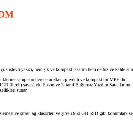
0DM
ç çok işlevli yazıcı, hem şık ve kompakt tasarım hem de hız ve kalite sun
lerine sahip son derece üretken, güvenli ve kompakt bir MPF’dir.
(RGB filtreli) sayesinde Epson ve 3. taraf Bağımsız Yazılım Satıcılarının
ellikleri sunar.
beslemesi ve şifreli ağ klasörleri ve şifreli 960 GB SSD gibi konumlara seç