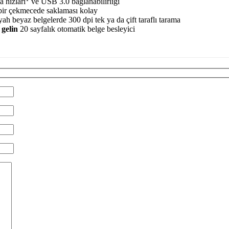
a hızları
ve USB 3.0 bağlanabilirliği
bir çekmecede saklaması kolay
ah beyaz belgelerde 300 dpi tek ya da çift taraflı tarama
 gelin
20 sayfalık otomatik belge besleyici