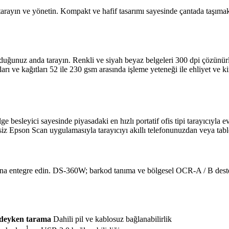
tarayın ve yönetin. Kompakt ve hafif tasarımı sayesinde çantada taşımak
uğunuz anda tarayın. Renkli ve siyah beyaz belgeleri 300 dpi çözünür
arı ve kağıtları 52 ile 230 gsm arasında işleme yeteneği ile ehliyet ve ki
e besleyici sayesinde piyasadaki en hızlı portatif ofis tipi tarayıcıyla e
etsiz Epson Scan uygulamasıyla tarayıcıyı akıllı telefonunuzdan veya t
rına entegre edin. DS-360W; barkod tanıma ve bölgesel OCR-A / B desteğ
ndeyken tarama
Dahili pil ve kablosuz bağlanabilirlik
1