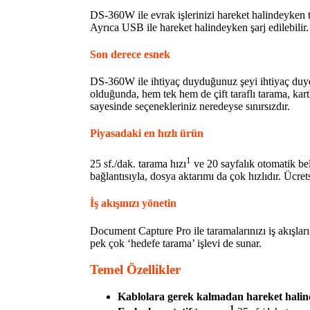
DS-360W ile evrak işlerinizi hareket halindeyken 
Ayrıca USB ile hareket halindeyken şarj edilebilir.
Son derece esnek
DS-360W ile ihtiyaç duyduğunuz şeyi ihtiyaç duyd
olduğunda, hem tek hem de çift taraflı tarama, kartl
sayesinde seçenekleriniz neredeyse sınırsızdır.
Piyasadaki en hızlı ürün
1
25 sf./dak. tarama hızı
ve 20 sayfalık otomatik belg
bağlantısıyla, dosya aktarımı da çok hızlıdır. Ücr
İş akışınızı yönetin
Document Capture Pro ile taramalarınızı iş akışla
pek çok ‘hedefe tarama’ işlevi de sunar.
Temel Özellikler
Kablolara gerek kalmadan hareket hali
1