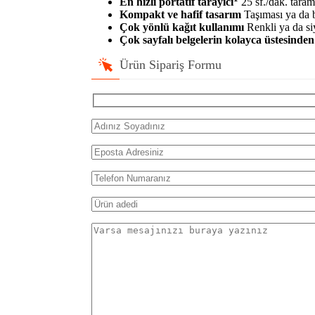
En hızlı portatif tarayıcı
25 sf./dak. taram
Kompakt ve hafif tasarım
Taşıması ya da 
Çok yönlü kağıt kullanımı
Renkli ya da siy
Çok sayfalı belgelerin kolayca üstesinden
Ürün Sipariş Formu