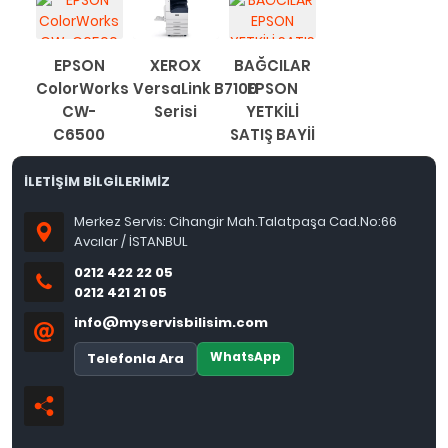
EPSON
XEROX
BAĞCILAR
ColorWorks
VersaLink B7100
EPSON
CW-
Serisi
YETKİLİ
C6500
SATIŞ BAYİİ
İLETİŞİM BİLGİLERİMİZ
Merkez Servis: Cihangir Mah.Talatpaşa Cad.No:66
Avcılar / İSTANBUL
0212 422 22 05
0212 421 21 05
info@myservisbilisim.com
WhatsApp
Telefonla Ara