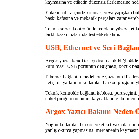
kaymasına ve etiketin düzensiz ilerlemesine nede
Etiketin cihaz içinde kopması veya yapışkan b
baskı kafasına ve mekanik parçalara zarar verebi
Teknik servis kontrolünde merdane yüzeyi, etiket
farklı baskı hızlarında test etiketi alınır.
USB, Ethernet ve Seri Bağlan
Argox yazıcı kendi test çıktısını alabildiği hâl
kurulması, USB portunun değişmesi, bozuk bağlan
Ethernet bağlantılı modellerde yazıcının IP adresi
iletişim ayarlarının kullanılan barkod programıy
Teknik kontrolde bağlantı kablosu, port seçimi,
etiket programından mı kaynaklandığı belirlenm
Argox Yazıcı Bakımı Neden 
Yoğun kullanılan barkod ve etiket yazıcılarının iç
yanlış okuma yapmasına, merdanenin kaymasına ve