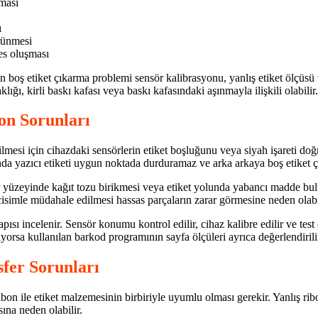
ması
ı
rünmesi
es oluşması
ğin boş etiket çıkarma problemi sensör kalibrasyonu, yanlış etiket ölçüsü
ığı, kirli baskı kafası veya baskı kafasındaki aşınmayla ilişkili olabilir.
on Sorunları
mesi için cihazdaki sensörlerin etiket boşluğunu veya siyah işareti doğr
da yazıcı etiketi uygun noktada durduramaz ve arka arkaya boş etiket çı
ör yüzeyinde kağıt tozu birikmesi veya etiket yolunda yabancı madde bulu
cisimle müdahale edilmesi hassas parçaların zarar görmesine neden olabi
ısı incelenir. Sensör konumu kontrol edilir, cihaz kalibre edilir ve test e
yorsa kullanılan barkod programının sayfa ölçüleri ayrıca değerlendirili
fer Sorunları
bon ile etiket malzemesinin birbiriyle uyumlu olması gerekir. Yanlış ri
ına neden olabilir.