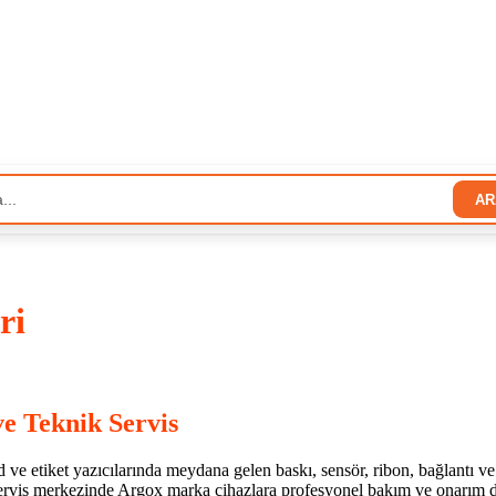
AR
ri
ve Teknik Servis
ve etiket yazıcılarında meydana gelen baskı, sensör, ribon, bağlantı ve 
 servis merkezinde Argox marka cihazlara profesyonel bakım ve onarım d