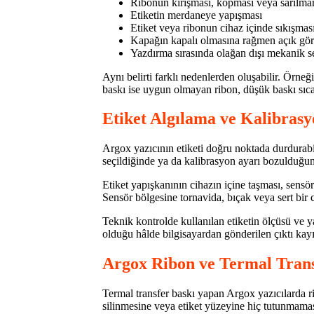
Ribonun kırışması, kopması veya sarılma
Etiketin merdaneye yapışması
Etiket veya ribonun cihaz içinde sıkışmas
Kapağın kapalı olmasına rağmen açık gö
Yazdırma sırasında olağan dışı mekanik s
Aynı belirti farklı nedenlerden oluşabilir. Örne
baskı ise uygun olmayan ribon, düşük baskı sıcakl
Etiket Algılama ve Kalibrasy
Argox yazıcının etiketi doğru noktada durdurabil
seçildiğinde ya da kalibrasyon ayarı bozulduğun
Etiket yapışkanının cihazın içine taşması, sens
Sensör bölgesine tornavida, bıçak veya sert bir 
Teknik kontrolde kullanılan etiketin ölçüsü ve yap
olduğu hâlde bilgisayardan gönderilen çıktı kayı
Argox Ribon ve Termal Trans
Termal transfer baskı yapan Argox yazıcılarda ri
silinmesine veya etiket yüzeyine hiç tutunmamas