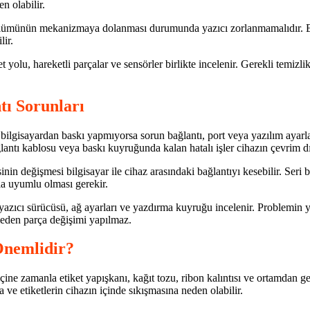
n olabilir.
ölümünün mekanizmaya dolanması durumunda yazıcı zorlanmamalıdır. Et
lir.
 yolu, hareketli parçalar ve sensörler birlikte incelenir. Gerekli temiz
tı Sorunları
de bilgisayardan baskı yapmıyorsa sorun bağlantı, port veya yazılım ayar
tı kablosu veya baskı kuyruğunda kalan hatalı işler cihazın çevrim dı
nin değişmesi bilgisayar ile cihaz arasındaki bağlantıyı kesebilir. Seri b
la uyumlu olması gerekir.
 yazıcı sürücüsü, ağ ayarları ve yazdırma kuyruğu incelenir. Problemin 
eden parça değişimi yapılmaz.
Önemlidir?
ine zamanla etiket yapışkanı, kağıt tozu, ribon kalıntısı ve ortamdan gele
 etiketlerin cihazın içinde sıkışmasına neden olabilir.