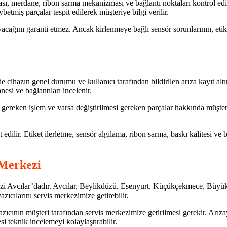
fası, merdane, ribon sarma mekanizması ve bağlantı noktaları kontrol edil
betmiş parçalar tespit edilerek müşteriye bilgi verilir.
cağını garanti etmez. Ancak kirlenmeye bağlı sensör sorunlarının, etike
cihazın genel durumu ve kullanıcı tarafından bildirilen arıza kayıt altına 
nesi ve bağlantıları incelenir.
gereken işlem ve varsa değiştirilmesi gereken parçalar hakkında müşteriy
ilir. Etiket ilerletme, sensör algılama, ribon sarma, baskı kalitesi ve b
 Merkezi
kezi Avcılar’dadır. Avcılar, Beylikdüzü, Esenyurt, Küçükçekmece, Büyü
zıcılarını servis merkezimize getirebilir.
cının müşteri tarafından servis merkezimize getirilmesi gerekir. Arızayla
si teknik incelemeyi kolaylaştırabilir.