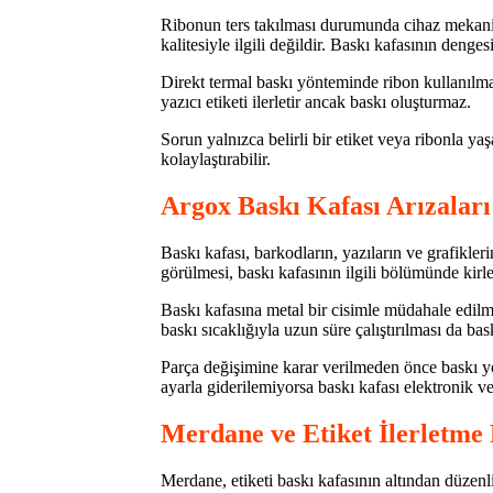
Ribonun ters takılması durumunda cihaz mekanik 
kalitesiyle ilgili değildir. Baskı kafasının denge
Direkt termal baskı yönteminde ribon kullanılmaz
yazıcı etiketi ilerletir ancak baskı oluşturmaz.
Sorun yalnızca belirli bir etiket veya ribonla ya
kolaylaştırabilir.
Argox Baskı Kafası Arızaları
Baskı kafası, barkodların, yazıların ve grafikle
görülmesi, baskı kafasının ilgili bölümünde kirl
Baskı kafasına metal bir cisimle müdahale edil
baskı sıcaklığıyla uzun süre çalıştırılması da ba
Parça değişimine karar verilmeden önce baskı yo
ayarla giderilemiyorsa baskı kafası elektronik ve 
Merdane ve Etiket İlerletme
Merdane, etiketi baskı kafasının altından düzenl