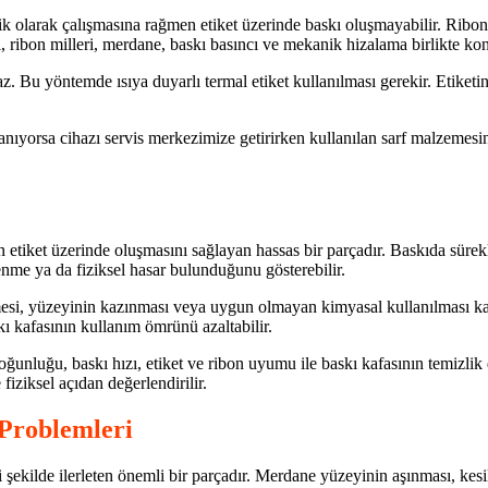
olarak çalışmasına rağmen etiket üzerinde baskı oluşmayabilir. Ribonun
si, ribon milleri, merdane, baskı basıncı ve mekanik hizalama birlikte kon
. Bu yöntemde ısıya duyarlı termal etiket kullanılması gerekir. Etiketin
şanıyorsa cihazı servis merkezimize getirirken kullanılan sarf malzemesind
rin etiket üzerinde oluşmasını sağlayan hassas bir parçadır. Baskıda sür
enme ya da fiziksel hasar bulunduğunu gösterebilir.
mesi, yüzeyinin kazınması veya uygun olmayan kimyasal kullanılması ka
skı kafasının kullanım ömrünü azaltabilir.
ğunluğu, baskı hızı, etiket ve ribon uyumu ile baskı kafasının temizlik
fiziksel açıdan değerlendirilir.
 Problemleri
i şekilde ilerleten önemli bir parçadır. Merdane yüzeyinin aşınması, kes