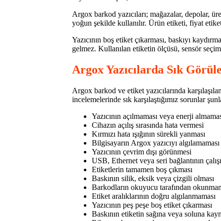
Argox barkod yazıcıları; mağazalar, depolar, üretim
yoğun şekilde kullanılır. Ürün etiketi, fiyat eti
Yazıcının boş etiket çıkarması, baskıyı kaydırma
gelmez. Kullanılan etiketin ölçüsü, sensör seçimi
Argox Yazıcılarda Sık Görül
Argox barkod ve etiket yazıcılarında karşılaşıl
incelemelerinde sık karşılaştığımız sorunlar şunl
Yazıcının açılmaması veya enerji almama
Cihazın açılış sırasında hata vermesi
Kırmızı hata ışığının sürekli yanması
Bilgisayarın Argox yazıcıyı algılamaması
Yazıcının çevrim dışı görünmesi
USB, Ethernet veya seri bağlantının çalı
Etiketlerin tamamen boş çıkması
Baskının silik, eksik veya çizgili olması
Barkodların okuyucu tarafından okunma
Etiket aralıklarının doğru algılanmaması
Yazıcının peş peşe boş etiket çıkarması
Baskının etiketin sağına veya soluna kay