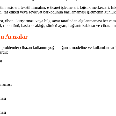
 tesisleri, tekstil firmaları, e-ticaret işletmeleri, lojistik merkezleri, 
keti, raf etiketi veya sevkiyat barkodunun basılamaması işletmenin günlü
sı, ribonu kırıştırması veya bilgisayar tarafından algılanmaması her za
, ribon türü, baskı sıcaklığı, sürücü ayarı, bağlantı kablosu ve cihazın 
en Arızalar
an problemler cihazın kullanım yoğunluğuna, modeline ve kullanılan sarf
ardır:
sı
şmaması
ması
ması